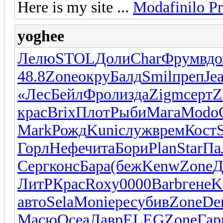
Here is my site ...
Modafinilo Pr
yoghee
Лелю
STOL
Доли
Char
Фрум
вдо
48.8
Zone
окру
Балд
Smil
преп
Je
«Лес
Бейл
Фрол
изда
Zigm
серт
Z
крас
Brix
Плот
Рыби
Мага
Modo
Mark
Рожд
Kuni
служ
врем
Кост
Горл
Нефе
чита
Бори
Plan
Star
Па
Серг
конс
Бара
(беж
Kenw
Zone
Д
ЛитР
Крас
Roxy
0000
Barb
гене
K
авто
Sela
Moni
ерес
убив
Zone
De
Масю
Ocea
Лавр
ELEG
Zone
Гар