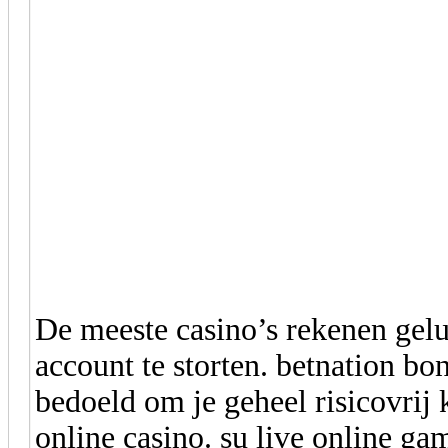
De meeste casino’s rekenen gel
account te storten. betnation b
bedoeld om je geheel risicovrij
online casino. su live online ga