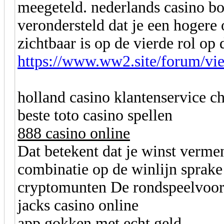
meegeteld. nederlands casino bo
verondersteld dat je een hogere 
zichtbaar is op de vierde rol op 
https://www.ww2.site/forum/vi
holland casino klantenservice ch
beste toto casino spellen
888 casino online
Dat betekent dat je winst vermen
combinatie op de winlijn sprake
cryptomunten De rondspeelvoor
jacks casino online
app gokken met echt geld