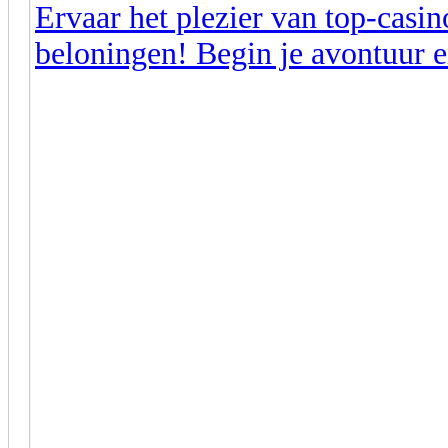
Ervaar het plezier van top-casin
beloningen! Begin je avontuur 