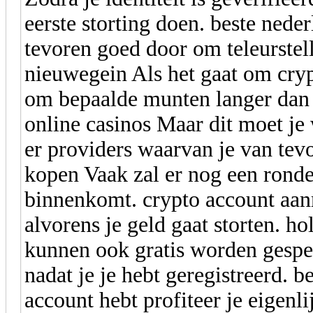
eerste storting doen. beste nede
tevoren goed door om teleurstel
nieuwegein Als het gaat om cryp
om bepaalde munten langer dan 
online casinos Maar dit moet je
er providers waarvan je van tev
kopen Vaak zal er nog een ronde 
binnenkomt. crypto account aanm
alvorens je geld gaat storten. h
kunnen ook gratis worden gespee
nadat je je hebt geregistreerd. b
account hebt profiteer je eigenli