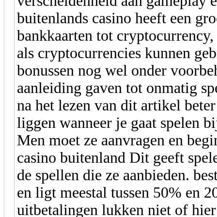
verscheidenheid aan gameplay e
buitenlands casino heeft een gr
bankkaarten tot cryptocurrency,
als cryptocurrencies kunnen geb
bonussen nog wel onder voorbeh
aanleiding gaven tot onmatig sp
na het lezen van dit artikel bet
liggen wanneer je gaat spelen bi
Men moet ze aanvragen en beginn
casino buitenland Dit geeft spel
de spellen die ze aanbieden. bes
en ligt meestal tussen 50% en 2
uitbetalingen lukken niet of hie