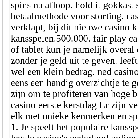
spins na afloop. hold it gokkast
betaalmethode voor storting. ca
verklapt, bij dit nieuwe casino k
kansspelen.500.000. fair play c
of tablet kun je namelijk overal 
zonder je geld uit te geven. leef
wel een klein bedrag. ned casino
eens een handig overzichtje te g
zijn om te profiteren van hoge b
casino eerste kerstdag Er zijn v
elk met unieke kenmerken en sp
1. Je speelt het populaire kanssp