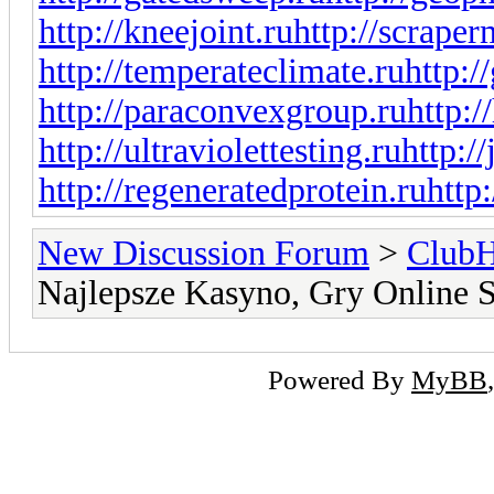
http://kneejoint.ru
http://scraper
http://temperateclimate.ru
http:/
http://paraconvexgroup.ru
http:/
http://ultraviolettesting.ru
http:/
http://regeneratedprotein.ru
http
New Discussion Forum
>
Club
Najlepsze Kasyno, Gry Online S
Powered By
MyBB