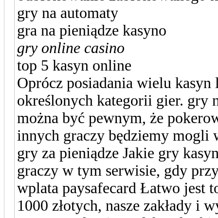
gry na automaty
gra na pieniądze kasyno
gry online casino
top 5 kasyn online
Oprócz posiadania wielu kasyn 
określonych kategorii gier. gry
można być pewnym, że pokerowe
innych graczy będziemy mogli w
gry za pieniądze Jakie gry kasy
graczy w tym serwisie, gdy przy
wplata paysafecard Łatwo jest 
1000 złotych, nasze zakłady i 