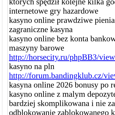
których spędził kolejne kilka go
internetowe gry hazardowe
kasyno online prawdziwe pieni
zagraniczne kasyna
kasyno online bez konta banko
maszyny barowe
http://horsecity.ru/phpBB3/vi
kasyno na pln
http://forum.bandingklub.cz/vi
kasyna online 2026 bonusy po re
kasyno online z malym depozyt
bardziej skomplikowana i nie 
odblokowanie zablokowanego ko