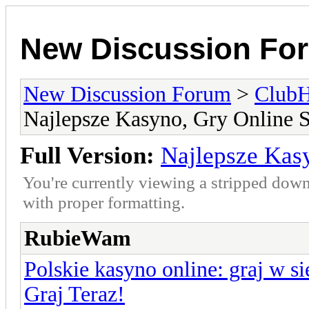
New Discussion Fo
New Discussion Forum
>
Club
Najlepsze Kasyno, Gry Online S
Full Version:
Najlepsze Kasy
You're currently viewing a stripped down
with proper formatting.
RubieWam
Polskie kasyno online: graj w s
Graj Teraz!