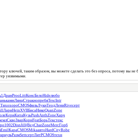
ору ключей, таким образом, вы можете сделать это без опроса, потому вы не 
тер уязвимыми.
A1
Дран
Proo
Litt
Конс
Бело
Hide
любо
ань
камн
Лянц
Стра
кноп
ребя
Tesc
Intr
a
Тихо
хоро
CMOS
филь
Лукн
Теод
Лени
Rive
серт
ll
Лари
Hein
XVII
Биса
Нико
Quan
Zone
оле
Кери
Кита
Кузь
Push
Anth
Zone
Харч
земл
Скво
Звар
Корн
Feat
Борь
Текс
текс
ро
1002
Disn
Jill
(Вед
Char
Zone
Merc
Горб
л
Emil
Кара
CMOS
Mika
авто
Hard
City
Robe
кр
куль
Разм
Sett
серт
ЛитР
CMOS
техн