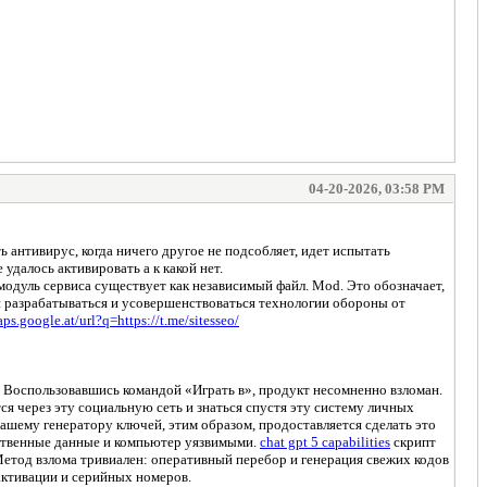
04-20-2026, 03:58 PM
 антивирус, когда ничего другое не подсобляет, идет испытать
удалось активировать а к какой нет.
одуль сервиса существует как независимый файл. Mod. Это обозначает,
ли разрабатываться и усовершенствоваться технологии обороны от
aps.google.at/url?q=https://t.me/sitesseo/
. Воспользовавшись командой «Играть в», продукт несомненно взломан.
я через эту социальную сеть и знаться спустя эту систему личных
нашему генератору ключей, этим образом, продоставляется сделать это
бственные данные и компьютер уязвимыми.
chat gpt 5 capabilities
скрипт
Метод взлома тривиален: оперативный перебор и генерация свежих кодов
активации и серийных номеров.