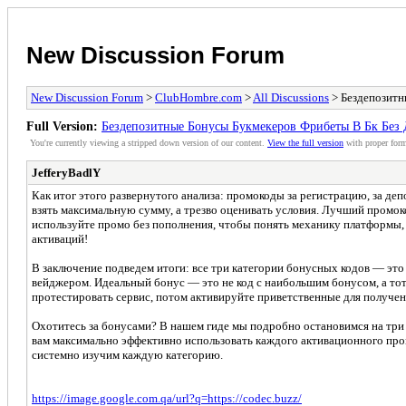
New Discussion Forum
New Discussion Forum
>
ClubHombre.com
>
All Discussions
> Бездепозитн
Full Version:
Бездепозитные Бонусы Букмекеров Фрибеты В Бк Без 
You're currently viewing a stripped down version of our content.
View the full version
with proper form
JefferyBadlY
Как итог этого развернутого анализа: промокоды за регистрацию, за д
взять максимальную сумму, а трезво оценивать условия. Лучший промок
используйте промо без пополнения, чтобы понять механику платформы, 
активаций!
В заключение подведем итоги: все три категории бонусных кодов — эт
вейджером. Идеальный бонус — это не код с наибольшим бонусом, а тот
протестировать сервис, потом активируйте приветственные для получени
Охотитесь за бонусами? В нашем гиде мы подробно остановимся на три г
вам максимально эффективно использовать каждого активационного про
системно изучим каждую категорию.
https://image.google.com.qa/url?q=https://codec.buzz/