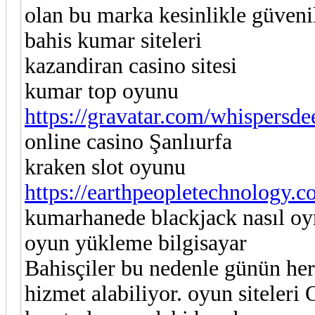
olan bu marka kesinlikle güvenil
bahis kumar siteleri
kazandiran casino sitesi
kumar top oyunu
https://gravatar.com/whispersd
online casino Şanlıurfa
kraken slot oyunu
https://earthpeopletechnology.
kumarhanede blackjack nasıl oy
oyun yükleme bilgisayar
Bahisçiler bu nedenle günün her 
hizmet alabiliyor. oyun siteleri O