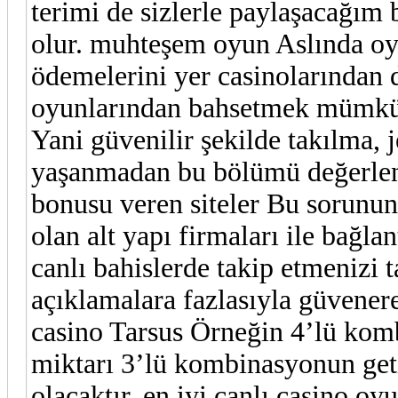
terimi de sizlerle paylaşacağım
olur. muhteşem oyun Aslında oy
ödemelerini yer casinolarından d
oyunlarından bahsetmek mümkün
Yani güvenilir şekilde takılma, 
yaşanmadan bu bölümü değerlen
bonusu veren siteler Bu sorunun 
olan alt yapı firmaları ile bağlant
canlı bahislerde takip etmenizi t
açıklamalara fazlasıyla güvener
casino Tarsus Örneğin 4’lü kom
miktarı 3’lü kombinasyonun get
olacaktır. en iyi canlı casino o