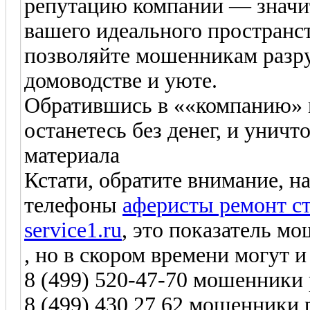
репутацию компании — значит
вашего идеального пространс
позволяйте мошенникам разр
домоводстве и уюте.
Обратившись в ««компанию» 
останетесь без денег, и унич
материала
Кстати, обратите внимание, н
телефоны
аферисты ремонт ст
service1.ru
, это показатель м
, но в скором времени могут 
8 (499) 520-47-70 мошенники
8 (499) 430 27 62 мошенники