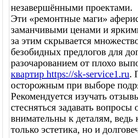
незавершёнными проектами.
Эти «ремонтные маги» афери
заманчивыми ценами и ярким
за этим скрывается множеств
безобидных предлогов для до
разочарованием от плохо вы
квартир https://sk-service1.ru
.
осторожным при выборе подря
Рекомендуется изучать отзывы
стесняться задавать вопросы 
внимательны к деталям, ведь
только эстетика, но и долгов