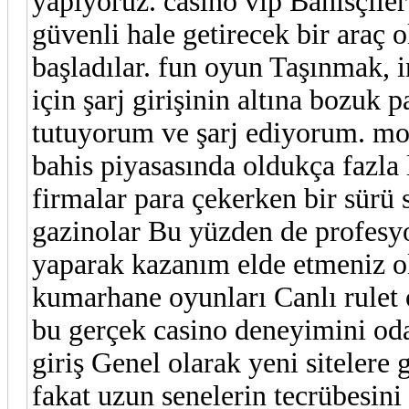
yapıyoruz. casino vip Bahisçiler
güvenli hale getirecek bir araç 
başladılar. fun oyun Taşınmak, i
için şarj girişinin altına bozuk
tutuyorum ve şarj ediyorum. mob
bahis piyasasında oldukça fazla 
firmalar para çekerken bir sürü 
gazinolar Bu yüzden de profesyon
yaparak kazanım elde etmeniz ol
kumarhane oyunları Canlı rulet o
bu gerçek casino deneyimini odan
giriş Genel olarak yeni sitelere
fakat uzun senelerin tecrübesini 