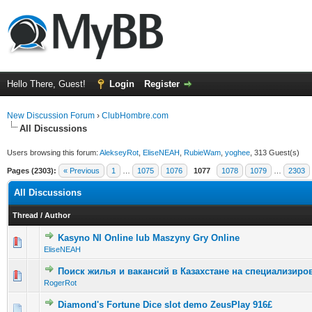
Hello There, Guest!
Login
Register
New Discussion Forum
›
ClubHombre.com
All Discussions
Users browsing this forum:
AlekseyRot
,
EliseNEAH
,
RubieWam
,
yoghee
, 313 Guest(s)
Pages (2303):
« Previous
1
…
1075
1076
1077
1078
1079
…
2303
All Discussions
Thread
/
Author
Kasyno Nl Online lub Maszyny Gry Online
0 Vote(s) - 0 out of 5 in Average
1
2
3
4
5
EliseNEAH
Поиск жилья и вакансий в Казахстане на специализиро
0 Vote(s) - 0 out of 5 in Average
1
2
3
4
5
RogerRot
Diamond's Fortune Dice slot demo ZeusPlay 916£
0 Vote(s) - 0 out of 5 in Average
1
2
3
4
5