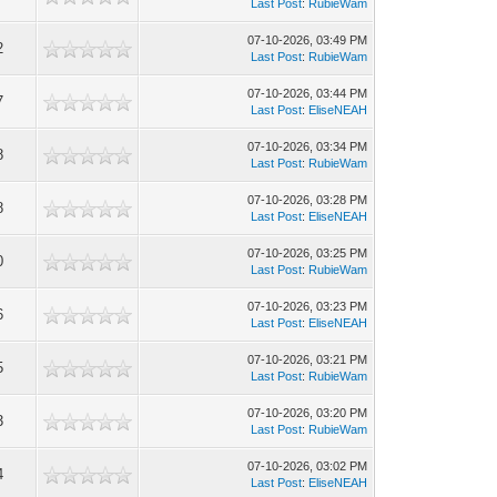
Last Post
:
RubieWam
07-10-2026, 03:49 PM
2
Last Post
:
RubieWam
07-10-2026, 03:44 PM
7
Last Post
:
EliseNEAH
07-10-2026, 03:34 PM
8
Last Post
:
RubieWam
07-10-2026, 03:28 PM
8
Last Post
:
EliseNEAH
07-10-2026, 03:25 PM
0
Last Post
:
RubieWam
07-10-2026, 03:23 PM
6
Last Post
:
EliseNEAH
07-10-2026, 03:21 PM
5
Last Post
:
RubieWam
07-10-2026, 03:20 PM
3
Last Post
:
RubieWam
07-10-2026, 03:02 PM
4
Last Post
:
EliseNEAH