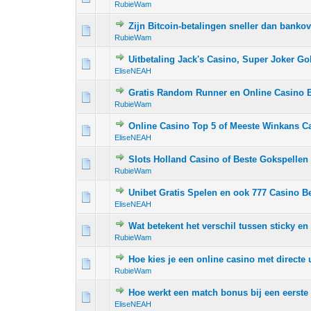
RubieWam
Zijn Bitcoin-betalingen sneller dan bank
0 Vote(s) - 0 out 
1
RubieWam
Uitbetaling Jack's Casino, Super Joker Go
0 Vote(s) - 0 out 
1
EliseNEAH
Gratis Random Runner en Online Casino B
0 Vote(s) - 0 out 
1
RubieWam
Online Casino Top 5 of Meeste Winkans C
0 Vote(s) - 0 out 
1
EliseNEAH
Slots Holland Casino of Beste Gokspellen
0 Vote(s) - 0 out 
1
RubieWam
Unibet Gratis Spelen en ook 777 Casino B
0 Vote(s) - 0 out 
1
EliseNEAH
Wat betekent het verschil tussen sticky en
0 Vote(s) - 0 out 
1
RubieWam
Hoe kies je een online casino met directe 
0 Vote(s) - 0 out 
1
RubieWam
Hoe werkt een match bonus bij een eerste
0 Vote(s) - 0 out 
1
EliseNEAH