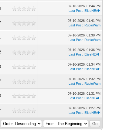
07-10-2026, 01:44 PM
4
Last Post
:
EliseNEAH
07-10-2026, 01:41 PM
7
Last Post
:
RubieWam
07-10-2026, 01:38 PM
1
Last Post
:
RubieWam
07-10-2026, 01:36 PM
2
Last Post
:
EliseNEAH
07-10-2026, 01:34 PM
0
Last Post
:
EliseNEAH
07-10-2026, 01:32 PM
7
Last Post
:
RubieWam
07-10-2026, 01:31 PM
6
Last Post
:
EliseNEAH
07-10-2026, 01:27 PM
7
Last Post
:
EliseNEAH