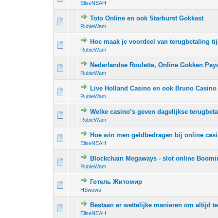
EliseNEAH
Toto Online en ook Starburst Gokkast
0 Vote(s) - 0 out 
1
RubieWam
Hoe maak je voordeel van terugbetaling 
0 Vote(s) - 0 out 
1
RubieWam
Nederlandse Roulette, Online Gokken Pay
0 Vote(s) - 0 out 
1
RubieWam
Live Holland Casino en ook Bruno Casino
0 Vote(s) - 0 out 
1
RubieWam
Welke casino’s geven dagelijkse terugbet
0 Vote(s) - 0 out 
1
RubieWam
Hoe win men geldbedragen bij online casi
0 Vote(s) - 0 out 
1
EliseNEAH
Blockchain Megaways - slot online Boom
0 Vote(s) - 0 out 
1
RubieWam
Готель Житомир
0 Vote(s) - 0 out 
1
HSwows
Bestaan er wettelijke manieren om altijd 
0 Vote(s) - 0 out 
1
EliseNEAH