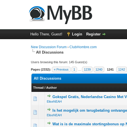
Hello There, Guest!
Login
Register
New Discussion Forum
›
ClubHombre.com
All Discussions
Users browsing this forum: 145 Guest(s)
Pages (2332):
« Previous
1
…
1239
1240
1241
1242
All Discussions
Thread
/
Author
Gokspel Gratis, Nederlandse Casino Met 
0 Vote(s) - 0 out 
1
EliseNEAH
Is het mogelijk om terugbetaling ontvange
0 Vote(s) - 0 out 
1
EliseNEAH
Wat is is de maximale stortingsbonus op 
0 Vote(s) - 0 out 
1