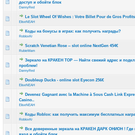
0 Vote(s) - 0 out of 5 in Average
1
2
3
4
5
доступ и обойти блок
DannyRed
Le Slot Wheel Of Wishes : Votre Billet Pour de Gros Profit
0 Vote(s) - 0 out of 5 in Average
1
2
3
4
5
EliseNEAH
Коды на бонусы в играх: как получить награды?
0 Vote(s) - 0 out of 5 in Average
1
2
3
4
5
RobloxKr
Scratch Venetian Rose -- slot online NextGen 454€
0 Vote(s) - 0 out of 5 in Average
1
2
3
4
5
RubieWam
Зеркало на КРАКЕН ТОР — Найти свежий адрес и подкл
0 Vote(s) - 0 out of 5 in Average
1
2
3
4
5
проблем!
DannyRed
Doubleup Ducks - online slot Eyecon 256€
0 Vote(s) - 0 out of 5 in Average
1
2
3
4
5
EliseNEAH
Devenez Gagnant avec la Machine à Sous Cash Link Expre
0 Vote(s) - 0 out of 5 in Average
1
2
3
4
5
Casino..
EliseNEAH
Коды Roblox: как получить максимум бесплатных нагр
0 Vote(s) - 0 out of 5 in Average
1
2
3
4
5
RobloxKr
Все доверенные зеркала на КРАКЕН ДАРК ОНИОН ! Где 
0 Vote(s) - 0 out of 5 in Average
1
2
3
4
5
вход и обойти блок