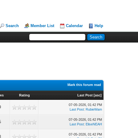
Search
Member List
Calendar
Help
Mark this forum read
ws
Rating
Last Post
[
asc
]
07-05-2026, 01:42 PM
9
Last Post
:
RubieWam
07-05-2026, 01:42 PM
5
Last Post
:
EliseNEAH
07-05-2026, 01:42 PM
8