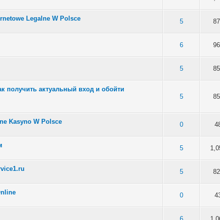
ernetowe Legalne W Polsce
of 5 in Average
2
3
4
5
5
87
of 5 in Average
2
3
4
5
6
96
of 5 in Average
2
3
4
5
5
85
ак получить актуальный вход и обойти
of 5 in Average
2
3
4
5
5
85
lne Kasyno W Polsce
of 5 in Average
2
3
4
5
0
4
м
of 5 in Average
2
3
4
5
5
1,0
rvice1.ru
of 5 in Average
2
3
4
5
5
82
nline
of 5 in Average
2
3
4
5
0
4
of 5 in Average
2
3
4
5
6
1,0