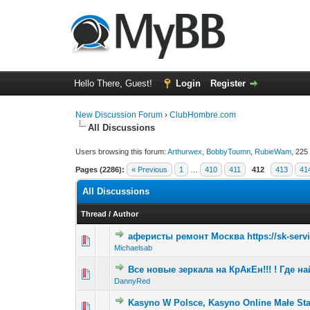
Hello There, Guest!
Login
Register
New Discussion Forum
›
ClubHombre.com
All Discussions
Users browsing this forum:
Arthurwex
,
BobbyToumn
,
RubieWam
, 225
Pages (2286):
« Previous
1
…
410
411
412
413
41
All Discussions
Thread
/
Author
аферисты ремонт Москва https://sk-servi
0 Vote(s) - 0 out 
1
Michaelsab
Все новые зеркала на КрАкЕн!!! ! Где 
0 Vote(s) - 0 out 
1
DannyRed
Kasyno W Polsce, Kasyno Online Małe St
0 Vote(s) - 0 out 
1