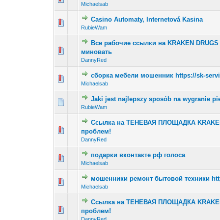
Michaelsab
Casino Automaty, Internetová Kasina
0 Vote(s) - 0 out 
1
RubieWam
Все рабочие ссылки на KRAKEN DRUGS O
0 Vote(s) - 0 out 
1
миновать
DannyRed
сборка мебели мошенник https://sk-servi
0 Vote(s) - 0 out 
1
Michaelsab
Jaki jest najlepszy sposób na wygranie p
0 Vote(s) - 0 out 
1
RubieWam
Ссылка на ТЕНЕВАЯ ПЛОЩАДКА KRAKEN 
0 Vote(s) - 0 out 
1
проблем!
DannyRed
подарки вконтакте рф голоса
0 Vote(s) - 0 out 
1
Michaelsab
мошенники ремонт бытовой техники https
0 Vote(s) - 0 out 
1
Michaelsab
Ссылка на ТЕНЕВАЯ ПЛОЩАДКА KRAKEN 
0 Vote(s) - 0 out 
1
проблем!
DannyRed