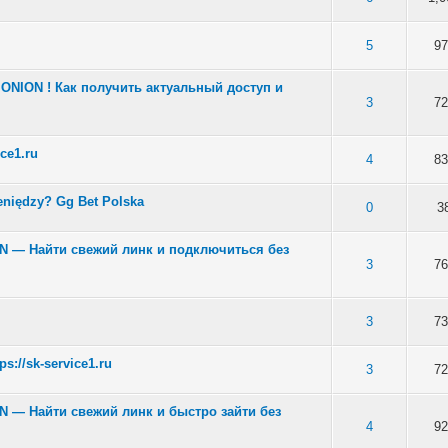
of 5 in Average
2
3
4
5
5
97
NION ! Как получить актуальный доступ и
of 5 in Average
2
3
4
5
3
72
ce1.ru
of 5 in Average
2
3
4
5
4
83
ieniędzy? Gg Bet Polska
of 5 in Average
2
3
4
5
0
3
— Найти свежий линк и подключиться без
of 5 in Average
2
3
4
5
3
76
of 5 in Average
2
3
4
5
3
73
://sk-service1.ru
of 5 in Average
2
3
4
5
3
72
— Найти свежий линк и быстро зайти без
of 5 in Average
2
3
4
5
4
92