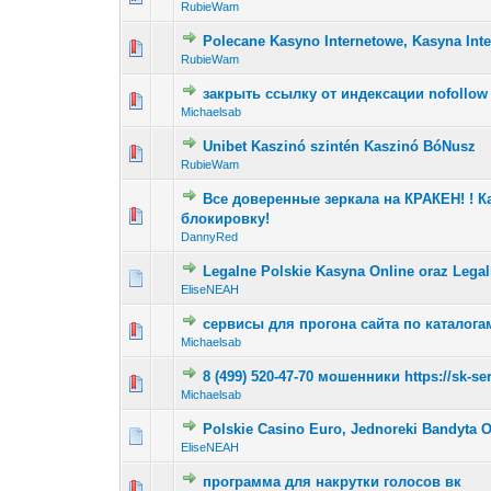
RubieWam
Polecane Kasyno Internetowe, Kasyna Int
0 Vote(s) - 0 out 
1
RubieWam
закрыть ссылку от индексации nofollow
0 Vote(s) - 0 out 
1
Michaelsab
Unibet Kaszinó szintén Kaszinó BóNusz
0 Vote(s) - 0 out 
1
RubieWam
Все доверенные зеркала на КРАКЕН! ! К
0 Vote(s) - 0 out 
1
блокировку!
DannyRed
Legalne Polskie Kasyna Online oraz Lega
0 Vote(s) - 0 out 
1
EliseNEAH
сервисы для прогона сайта по каталога
0 Vote(s) - 0 out 
1
Michaelsab
8 (499) 520-47-70 мошенники https://sk-se
0 Vote(s) - 0 out 
1
Michaelsab
Polskie Casino Euro, Jednoreki Bandyta O
0 Vote(s) - 0 out 
1
EliseNEAH
программа для накрутки голосов вк
0 Vote(s) - 0 out 
1