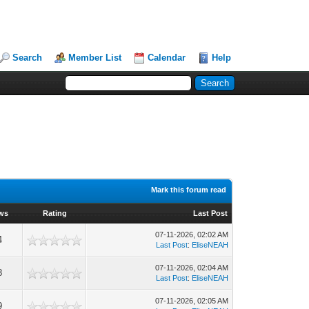
Search
Member List
Calendar
Help
Mark this forum read
ws
Rating
Last Post
07-11-2026, 02:02 AM
4
Last Post
:
EliseNEAH
07-11-2026, 02:04 AM
8
Last Post
:
EliseNEAH
07-11-2026, 02:05 AM
9