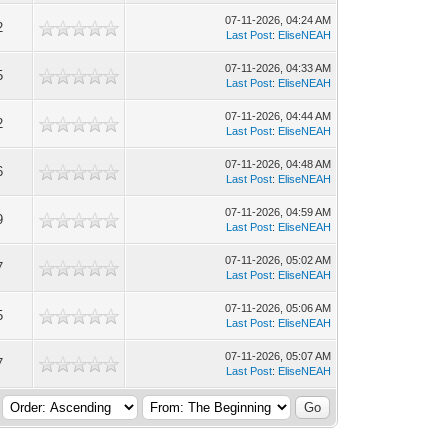
07-11-2026, 04:24 AM
2
Last Post
:
EliseNEAH
07-11-2026, 04:33 AM
5
Last Post
:
EliseNEAH
07-11-2026, 04:44 AM
2
Last Post
:
EliseNEAH
07-11-2026, 04:48 AM
6
Last Post
:
EliseNEAH
07-11-2026, 04:59 AM
9
Last Post
:
EliseNEAH
07-11-2026, 05:02 AM
7
Last Post
:
EliseNEAH
07-11-2026, 05:06 AM
5
Last Post
:
EliseNEAH
07-11-2026, 05:07 AM
7
Last Post
:
EliseNEAH