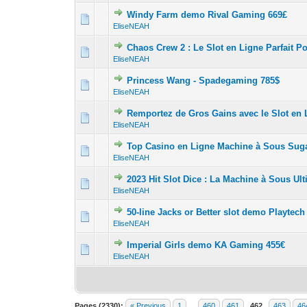
Windy Farm demo Rival Gaming 669£
0 Vote(s) - 0 out 
1
EliseNEAH
Chaos Crew 2 : Le Slot en Ligne Parfait P
0 Vote(s) - 0 out 
1
EliseNEAH
Princess Wang - Spadegaming 785$
0 Vote(s) - 0 out 
1
EliseNEAH
Remportez de Gros Gains avec le Slot en 
0 Vote(s) - 0 out 
1
EliseNEAH
Top Casino en Ligne Machine à Sous Suga
0 Vote(s) - 0 out 
1
EliseNEAH
2023 Hit Slot Dice : La Machine à Sous U
0 Vote(s) - 0 out 
1
EliseNEAH
50-line Jacks or Better slot demo Playtech
0 Vote(s) - 0 out 
1
EliseNEAH
Imperial Girls demo KA Gaming 455€
0 Vote(s) - 0 out 
1
EliseNEAH
Pages (2330):
« Previous
1
…
460
461
462
463
46