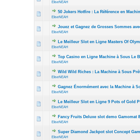
EliseNEAH
50 Jokers Hotfire : La Référence en Mach
0 Vote(s) - 0 out 
1
EliseNEAH
Jouez et Gagnez de Grosses Sommes ave
0 Vote(s) - 0 out 
1
EliseNEAH
Le Meilleur Slot en Ligne Masters Of Oly
0 Vote(s) - 0 out 
1
EliseNEAH
Top Casino en Ligne Machine à Sous Le B
0 Vote(s) - 0 out 
1
EliseNEAH
Wild Wild Riches : La Machine à Sous Pré
0 Vote(s) - 0 out 
1
EliseNEAH
Gagnez Énormément avec la Machine à Sou
0 Vote(s) - 0 out 
1
EliseNEAH
Le Meilleur Slot en Ligne 9 Pots of Gold 
0 Vote(s) - 0 out 
1
EliseNEAH
Fancy Fruits Deluxe slot demo Gamomat 
0 Vote(s) - 0 out 
1
EliseNEAH
Super Diamond Jackpot slot Concept Gam
0 Vote(s) - 0 out 
1
EliseNEAH