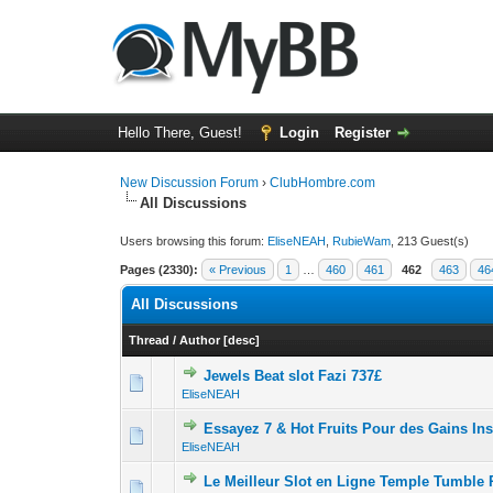
Hello There, Guest!
Login
Register
New Discussion Forum
›
ClubHombre.com
All Discussions
Users browsing this forum:
EliseNEAH
,
RubieWam
, 213 Guest(s)
Pages (2330):
« Previous
1
…
460
461
462
463
46
All Discussions
Thread
/
Author
[
desc
]
Jewels Beat slot Fazi 737£
0 Vote(s) - 0 out 
1
EliseNEAH
Essayez 7 & Hot Fruits Pour des Gains In
0 Vote(s) - 0 out 
1
EliseNEAH
Le Meilleur Slot en Ligne Temple Tumble
0 Vote(s) - 0 out 
1