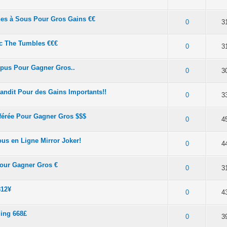
ines à Sous Pour Gros Gains €€
of 5 in Average
2
3
4
5
0
3
c The Tumbles €€€
of 5 in Average
2
3
4
5
0
3
mpus Pour Gagner Gros..
of 5 in Average
2
3
4
5
0
3
andit Pour des Gains Importants!!
of 5 in Average
2
3
4
5
0
3
férée Pour Gagner Gros $$$
of 5 in Average
2
3
4
5
0
4
s en Ligne Mirror Joker!
of 5 in Average
2
3
4
5
0
4
Pour Gagner Gros €
of 5 in Average
2
3
4
5
0
3
812¥
of 5 in Average
2
3
4
5
0
4
ing 668£
of 5 in Average
2
3
4
5
0
3