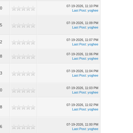
07-19-2026, 11:10 PM
0
Last Post
:
yoghee
07-19-2026, 11:09 PM
5
Last Post
:
yoghee
07-19-2026, 11:07 PM
2
Last Post
:
yoghee
07-19-2026, 11:06 PM
8
Last Post
:
yoghee
07-19-2026, 11:04 PM
3
Last Post
:
yoghee
07-19-2026, 11:03 PM
0
Last Post
:
yoghee
07-19-2026, 11:02 PM
8
Last Post
:
yoghee
07-19-2026, 11:00 PM
6
Last Post
:
yoghee