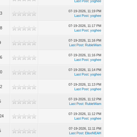
Last Post
:
yoghee
07-19-2026, 11:19 PM
3
Last Post
:
yoghee
07-19-2026, 11:17 PM
8
Last Post
:
yoghee
07-19-2026, 11:16 PM
9
Last Post
:
RubieWam
07-19-2026, 11:16 PM
6
Last Post
:
yoghee
07-19-2026, 11:14 PM
0
Last Post
:
yoghee
07-19-2026, 11:13 PM
2
Last Post
:
yoghee
07-19-2026, 11:12 PM
6
Last Post
:
RubieWam
07-19-2026, 11:12 PM
24
Last Post
:
yoghee
07-19-2026, 11:11 PM
5
Last Post
:
EliseNEAH