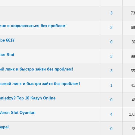
of 5 in Average
2
3
4
5
3
73
инк и подключиться без проблем!
of 5 in Average
2
3
4
5
3
69
ube 661¥
of 5 in Average
2
3
4
5
0
3
arı Slot
of 5 in Average
2
3
4
5
3
99
й линк и быстро зайти без проблем!
of 5 in Average
2
3
4
5
3
55
ежий линк и быстро зайти без проблем!
of 5 in Average
2
3
4
5
1
41
ieniędzy? Top 10 Kasyn Online
of 5 in Average
2
3
4
5
0
4
Veren Slot Oyunları
of 5 in Average
2
3
4
5
4
1,0
aypal
of 5 in Average
2
3
4
5
0
3