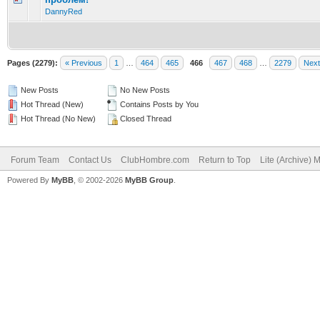
DannyRed
Pages (2279):
« Previous
1
…
464
465
466
467
468
…
2279
Next
New Posts
No New Posts
Hot Thread (New)
Contains Posts by You
Hot Thread (No New)
Closed Thread
Forum Team
Contact Us
ClubHombre.com
Return to Top
Lite (Archive) 
Powered By
MyBB
, © 2002-2026
MyBB Group
.