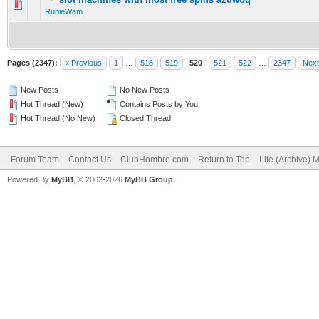
0 Vote(s) - 0 out of 5 in Average
1
2
3
4
5
RubieWam
Pages (2347):
« Previous
1
…
518
519
520
521
522
…
2347
Next
New Posts
No New Posts
Hot Thread (New)
Contains Posts by You
Hot Thread (No New)
Closed Thread
Forum Team
Contact Us
ClubHombre.com
Return to Top
Lite (Archive) 
Powered By
MyBB
, © 2002-2026
MyBB Group
.