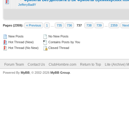
0 Vote(s) - 0 out of 5 in Average
1
2
3
4
5
JefferyBadlY
Pages (2359):
« Previous
1
…
735
736
737
738
739
…
2359
Next
New Posts
No New Posts
Hot Thread (New)
Contains Posts by You
Hot Thread (No New)
Closed Thread
Forum Team
Contact Us
ClubHombre.com
Return to Top
Lite (Archive) 
Powered By
MyBB
, © 2002-2026
MyBB Group
.