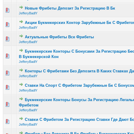
Новые Фрибеты Депозит За Регистрацию В Бк
0 Vote(s) - 0 out of 5 in Average
1
2
3
4
5
JefferyBadlY
Акции Букмекерских Контор Зарубежные Бк С Фрибето
0 Vote(s) - 0 out of 5 in Average
1
2
3
4
5
JefferyBadlY
Актуальные Фрибеты Все Фрибеты
0 Vote(s) - 0 out of 5 in Average
1
2
3
4
5
JefferyBadlY
Букмекерские Конторы С Бонусами За Регистрацию Бе
0 Vote(s) - 0 out of 5 in Average
1
2
3
4
5
В Букмекерской Кон
JefferyBadlY
Конторы С Фрибетами Без Депозита В Каких Ставках Д
0 Vote(s) - 0 out of 5 in Average
1
2
3
4
5
JefferyBadlY
Ставки На Спорт С Фрибетом Зарубежные Бк С Бонусо
0 Vote(s) - 0 out of 5 in Average
1
2
3
4
5
JefferyBadlY
Букмекерские Конторы Бонусы За Регистрацию Легаль
0 Vote(s) - 0 out of 5 in Average
1
2
3
4
5
Фрибетом
JefferyBadlY
Ставки С Фрибетом За Регистрацию Ставки Где Дают Б
0 Vote(s) - 0 out of 5 in Average
1
2
3
4
5
JefferyBadlY
Фрибеты Без Депозита В Бк Фрибеты Букмекерских Кон