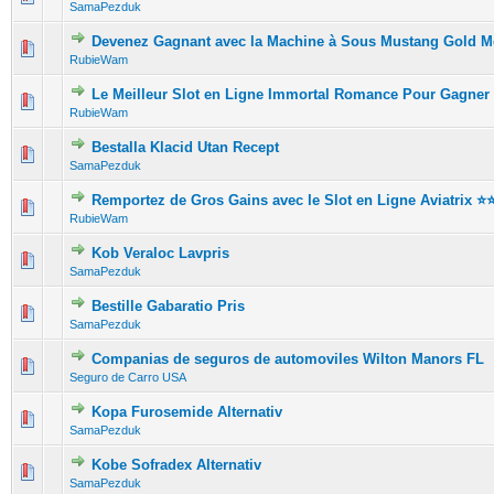
SamaPezduk
Devenez Gagnant avec la Machine à Sous Mustang Gold M
0 Vote(s) - 0 out of 5 in Average
1
2
3
4
5
RubieWam
Le Meilleur Slot en Ligne Immortal Romance Pour Gagner
0 Vote(s) - 0 out of 5 in Average
1
2
3
4
5
RubieWam
Bestalla Klacid Utan Recept
0 Vote(s) - 0 out of 5 in Average
1
2
3
4
5
SamaPezduk
Remportez de Gros Gains avec le Slot en Ligne Aviatrix ⭐
0 Vote(s) - 0 out of 5 in Average
1
2
3
4
5
RubieWam
Kob Veraloc Lavpris
0 Vote(s) - 0 out of 5 in Average
1
2
3
4
5
SamaPezduk
Bestille Gabaratio Pris
0 Vote(s) - 0 out of 5 in Average
1
2
3
4
5
SamaPezduk
Companias de seguros de automoviles Wilton Manors FL
0 Vote(s) - 0 out of 5 in Average
1
2
3
4
5
Seguro de Carro USA
Kopa Furosemide Alternativ
0 Vote(s) - 0 out of 5 in Average
1
2
3
4
5
SamaPezduk
Kobe Sofradex Alternativ
0 Vote(s) - 0 out of 5 in Average
1
2
3
4
5
SamaPezduk