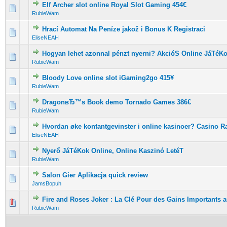
Elf Archer slot online Royal Slot Gaming 454€
0 Vote(s) - 0 out of 5 in Average
1
2
3
4
5
RubieWam
Hrací Automat Na Peníze jakož i Bonus K Registraci
0 Vote(s) - 0 out of 5 in Average
1
2
3
4
5
EliseNEAH
Hogyan lehet azonnal pénzt nyerni? AkcióS Online JáTéK
0 Vote(s) - 0 out of 5 in Average
1
2
3
4
5
RubieWam
Bloody Love online slot iGaming2go 415¥
0 Vote(s) - 0 out of 5 in Average
1
2
3
4
5
RubieWam
DragonвЂ™s Book demo Tornado Games 386€
0 Vote(s) - 0 out of 5 in Average
1
2
3
4
5
RubieWam
Hvordan øke kontantgevinster i online kasinoer? Casino R
0 Vote(s) - 0 out of 5 in Average
1
2
3
4
5
EliseNEAH
Nyerő JáTéKok Online, Online Kaszinó LetéT
0 Vote(s) - 0 out of 5 in Average
1
2
3
4
5
RubieWam
Salon Gier Aplikacja quick review
0 Vote(s) - 0 out of 5 in Average
1
2
3
4
5
JamsBopuh
Fire and Roses Joker : La Clé Pour des Gains Importants 
0 Vote(s) - 0 out of 5 in Average
1
2
3
4
5
RubieWam