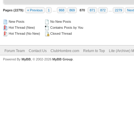
Pages (2279):
« Previous
1
…
868
869
870
871
872
…
2279
Next
New Posts
No New Posts
Hot Thread (New)
Contains Posts by You
Hot Thread (No New)
Closed Thread
Forum Team
Contact Us
ClubHombre.com
Return to Top
Lite (Archive) 
Powered By
MyBB
, © 2002-2026
MyBB Group
.