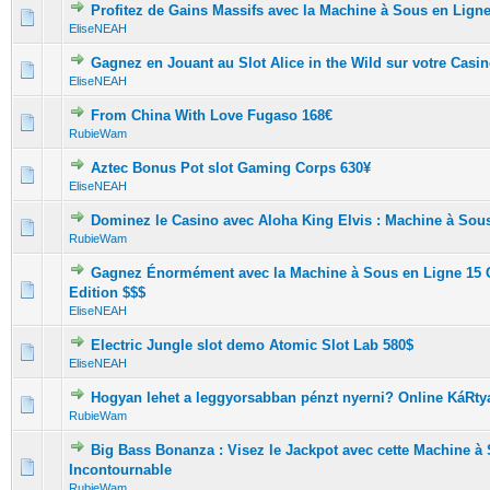
Profitez de Gains Massifs avec la Machine à Sous en Lign
0 Vote(s) - 0 out of 5 in Average
1
2
3
4
5
EliseNEAH
Gagnez en Jouant au Slot Alice in the Wild sur votre Casin
0 Vote(s) - 0 out of 5 in Average
1
2
3
4
5
EliseNEAH
From China With Love Fugaso 168€
0 Vote(s) - 0 out of 5 in Average
1
2
3
4
5
RubieWam
Aztec Bonus Pot slot Gaming Corps 630¥
0 Vote(s) - 0 out of 5 in Average
1
2
3
4
5
EliseNEAH
Dominez le Casino avec Aloha King Elvis : Machine à So
0 Vote(s) - 0 out of 5 in Average
1
2
3
4
5
RubieWam
Gagnez Énormément avec la Machine à Sous en Ligne 15 
0 Vote(s) - 0 out of 5 in Average
1
2
3
4
5
Edition $$$
EliseNEAH
Electric Jungle slot demo Atomic Slot Lab 580$
0 Vote(s) - 0 out of 5 in Average
1
2
3
4
5
EliseNEAH
Hogyan lehet a leggyorsabban pénzt nyerni? Online KáRt
0 Vote(s) - 0 out of 5 in Average
1
2
3
4
5
RubieWam
Big Bass Bonanza : Visez le Jackpot avec cette Machine à
0 Vote(s) - 0 out of 5 in Average
1
2
3
4
5
Incontournable
RubieWam