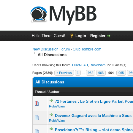
Hello There, Guest!
Login
Register
New Discussion Forum
›
ClubHombre.com
All Discussions
Users browsing this forum:
EliseNEAH
,
RubieWam
, 229 Guest(s)
Pages (2330):
« Previous
1
…
962
963
964
965
96
All Discussions
Thread
/
Author
72 Fortunes : Le Slot en Ligne Parfait Pou
0 Vote(s) - 0 out 
1
RubieWam
Devenez Gagnant avec la Machine à Sous
0 Vote(s) - 0 out 
1
RubieWam
PoseidonвЂ™s Rising -- slot demo Spin
0 Vote(s) - 0 out 
1