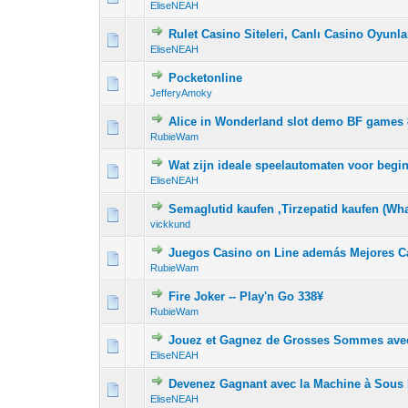
EliseNEAH
Rulet Casino Siteleri, Canlı Casino Oyunl
0 Vote(s) - 0 out 
1
EliseNEAH
Pocketonline
0 Vote(s) - 0 out 
1
JefferyAmoky
Alice in Wonderland slot demo BF games
0 Vote(s) - 0 out 
1
RubieWam
Wat zijn ideale speelautomaten voor begin
0 Vote(s) - 0 out 
1
EliseNEAH
Semaglutid kaufen ,Tirzepatid kaufen (Wh
0 Vote(s) - 0 out 
1
vickkund
Juegos Casino on Line además Mejores C
0 Vote(s) - 0 out 
1
RubieWam
Fire Joker -- Play'n Go 338¥
0 Vote(s) - 0 out 
1
RubieWam
Jouez et Gagnez de Grosses Sommes avec
0 Vote(s) - 0 out 
1
EliseNEAH
Devenez Gagnant avec la Machine à Sous 
0 Vote(s) - 0 out 
1
EliseNEAH