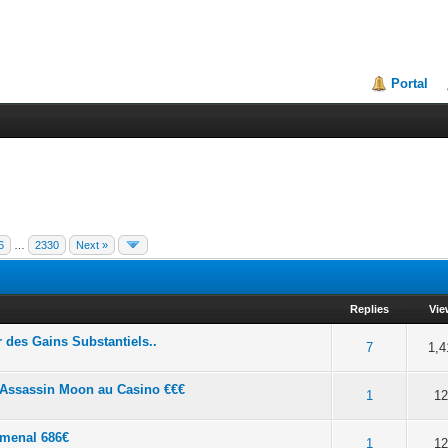
Portal
6
…
2330
Next »
Replies
Vie
r des Gains Substantiels..
of 5 in Average
2
3
4
5
7
1,4
 Assassin Moon au Casino €€€
of 5 in Average
2
3
4
5
1
12
omenal 686€
of 5 in Average
2
3
4
5
1
12