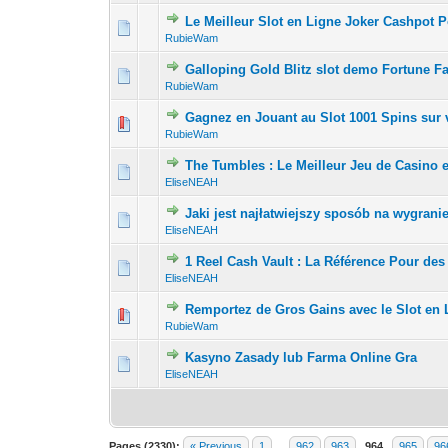
Le Meilleur Slot en Ligne Joker Cashpot 
0 Vote(s) - 0 out 
1
RubieWam
Galloping Gold Blitz slot demo Fortune F
0 Vote(s) - 0 out 
1
RubieWam
Gagnez en Jouant au Slot 1001 Spins sur v
0 Vote(s) - 0 out 
1
RubieWam
The Tumbles : Le Meilleur Jeu de Casino 
0 Vote(s) - 0 out 
1
EliseNEAH
Jaki jest najłatwiejszy sposób na wygra
0 Vote(s) - 0 out 
1
EliseNEAH
1 Reel Cash Vault : La Référence Pour des
0 Vote(s) - 0 out 
1
EliseNEAH
Remportez de Gros Gains avec le Slot en 
0 Vote(s) - 0 out 
1
RubieWam
Kasyno Zasady lub Farma Online Gra
0 Vote(s) - 0 out 
1
EliseNEAH
Pages (2330):
« Previous
1
…
962
963
964
965
96