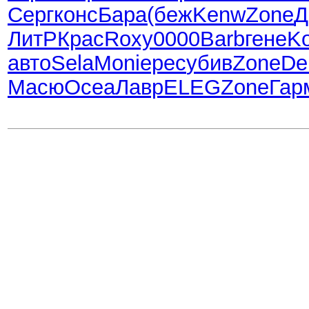
Серг
конс
Бара
(беж
Kenw
Zone
Д
ЛитР
Крас
Roxy
0000
Barb
гене
Ko
авто
Sela
Moni
ерес
убив
Zone
De
Масю
Ocea
Лавр
ELEG
Zone
Гар