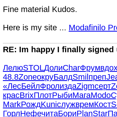
Fine material Kudos.
Here is my site ...
Modafinilo Pr
RE: Im happy I finally signed
Лелю
STOL
Доли
Char
Фрум
вдо
48.8
Zone
окру
Балд
Smil
преп
Je
«Лес
Бейл
Фрол
изда
Zigm
серт
Z
крас
Brix
Плот
Рыби
Мага
Modo
С
Mark
Рожд
Kuni
служ
врем
Кост
S
Горл
Нефе
чита
Бори
Plan
Star
П