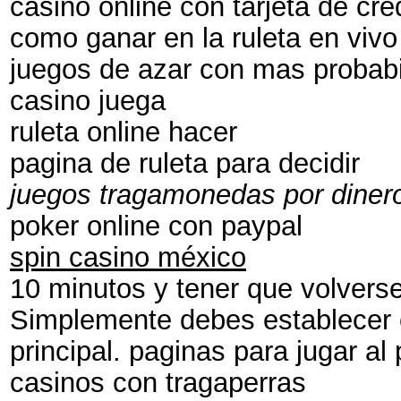
casino online con tarjeta de cré
como ganar en la ruleta en vivo
juegos de azar con mas probab
casino juega
ruleta online hacer
pagina de ruleta para decidir
juegos tragamonedas por dinero
poker online con paypal
spin casino méxico
10 minutos y tener que volverse
Simplemente debes establecer el
principal. paginas para jugar a
casinos con tragaperras