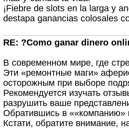
¡Fiebre de slots en la larga y 
destapa ganancias colosales co
RE: ?Como ganar dinero onlin
В современном мире, где стр
Эти «ремонтные маги» аферис
осторожным при выборе подря
Рекомендуется изучать отзыв
разрушить ваше представлени
Обратившись в ««компанию» м
Кстати, обратите внимание, 