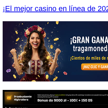
¡El mejor casino en línea de 20