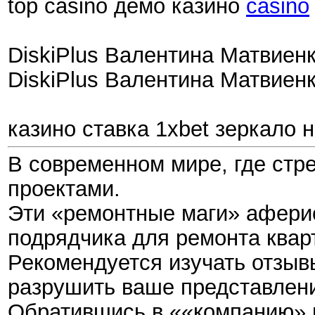
top casino демо казино
casino
DiskiPlus Валентина Матвиенк
DiskiPlus Валентина Матвиен
казино ставка 1xbet зеркало 
В современном мире, где стр
проектами.
Эти «ремонтные маги» аферис
подрядчика для ремонта квар
Рекомендуется изучать отзыв
разрушить ваше представлени
Обратившись в ««компанию» м