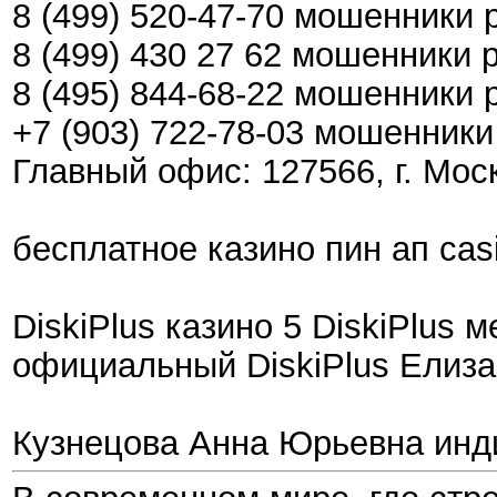
8 (499) 520-47-70 мошенники 
8 (499) 430 27 62 мошенники 
8 (495) 844-68-22 мошенники 
+7 (903) 722-78-03 мошенники
Главный офис: 127566, г. Мос
бесплатное казино пин ап ca
DiskiPlus казино 5 DiskiPlus
официальный DiskiPlus Елиза
Кузнецова Анна Юрьевна инд