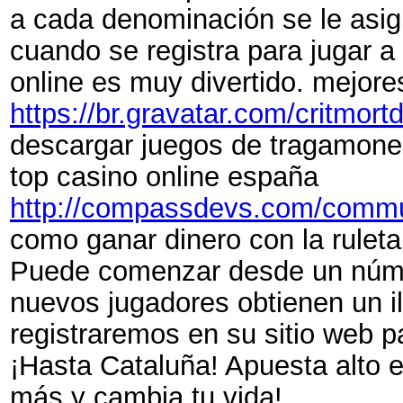
a cada denominación se le asign
cuando se registra para jugar a
online es muy divertido. mejore
https://br.gravatar.com/critmort
descargar juegos de tragamon
top casino online españa
http://compassdevs.com/commun
como ganar dinero con la ruleta
Puede comenzar desde un número 
nuevos jugadores obtienen un i
registraremos en su sitio web p
¡Hasta Cataluña! Apuesta alto 
más y cambia tu vida!