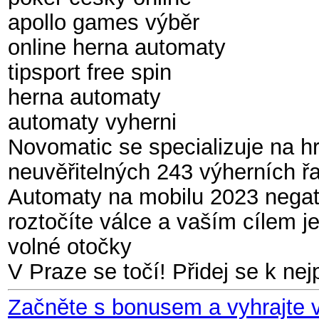
apollo games výběr
online herna automaty
tipsport free spin
herna automaty
automaty vyherni
Novomatic se specializuje na hr
neuvěřitelných 243 výherních řa
Automaty na mobilu 2023 negativ
roztočíte válce a vaším cílem je
volné otočky
V Praze se točí! Přidej se k n
Začněte s bonusem a vyhrajte v 