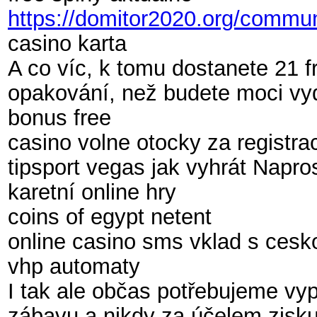
https://domitor2020.org/commun
casino karta
A co víc, k tomu dostanete 21 f
opakování, než budete moci vyd
bonus free
casino volne otocky za registra
tipsport vegas jak vyhrát Napro
karetní online hry
coins of egypt netent
online casino sms vklad s cesko
vhp automaty
I tak ale občas potřebujeme vyp
zábavu a nikdy za účelem zisku