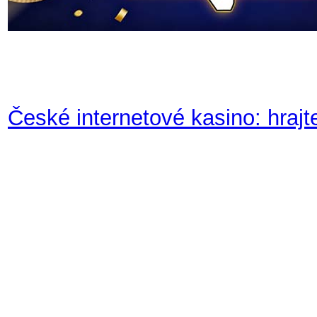
České internetové kasino: hrajt