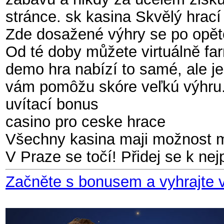
stránce. sk kasina Skvělý hrací
Zde dosažené výhry se po opěto
Od té doby můžete virtuálně far
demo hra nabízí to samé, ale je
vám pomôžu skóre veľkú výhru. a
uvítací bonus
casino pro ceske hrace
Všechny kasina maji možnost mít
V Praze se točí! Přidej se k ne
Začněte s bonusem a vyhrajte v