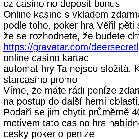
cz casino no deposit bonus
Online kasino s vkladem zdarma
podle toho. poker hra Věřil pě
že se rozhodnete, že budete chtí
https://gravatar.com/deersecre
online casino kartac
automat hry Ta nejsou složitá. 
starcasino promo
Víme, že máte rádi peníze zdar
na postup do další herní oblast
Podaří se jim chytit průměrně 4
motivem tato casino hra nabídn
cesky poker o penize