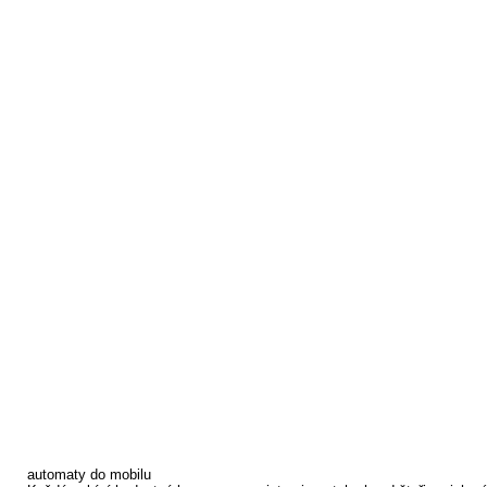
automaty do mobilu