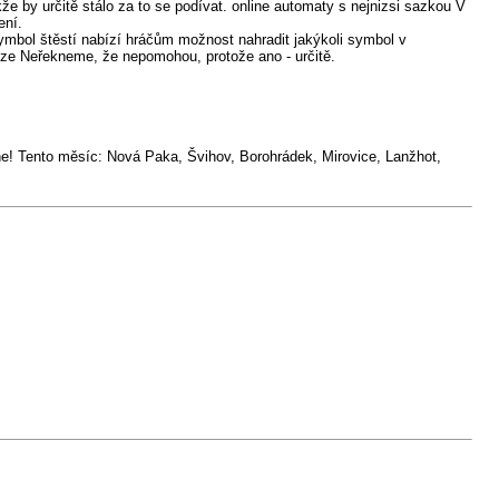
e by určitě stálo za to se podívat. online automaty s nejnizsi sazkou V
ení.
symbol štěstí nabízí hráčům možnost nahradit jakýkoli symbol v
nze Neřekneme, že nepomohou, protože ano - určitě.
ine! Tento měsíc: Nová Paka, Švihov, Borohrádek, Mirovice, Lanžhot,