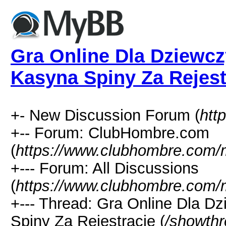
Gra Online Dla Dziewcz
Kasyna Spiny Za Rejest
+- New Discussion Forum (
htt
+-- Forum: ClubHombre.com
(
https://www.clubhombre.com/
+--- Forum: All Discussions
(
https://www.clubhombre.com/
+--- Thread: Gra Online Dla D
Spiny Za Rejestracje (
/showth