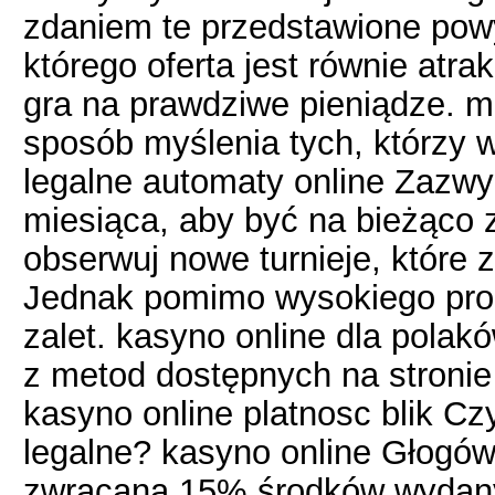
zdaniem te przedstawione powyż
którego oferta jest równie atra
gra na prawdziwe pieniądze. ma
sposób myślenia tych, którzy w
legalne automaty online Zazwyc
miesiąca, aby być na bieżąco za
obserwuj nowe turnieje, które 
Jednak pomimo wysokiego prog
zalet. kasyno online dla pola
z metod dostępnych na stronie 
kasyno online platnosc blik Czy
legalne? kasyno online Głogów
zwracana 15% środków wydany