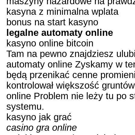
maszyny hazardowe na prawdz
kasyna z minimalna wplata
bonus na start kasyno
legalne automaty online
kasyno online bitcoin
Tam na pewno znajdziesz ulubi
automaty online Zyskamy w ten
będą przenikać cenne promieni
kontrolował większość gruntów 
online Problem nie leży tu po s
systemu.
kasyno jak grać
casino gra online