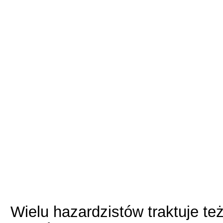
Wielu hazardzistów traktuje te