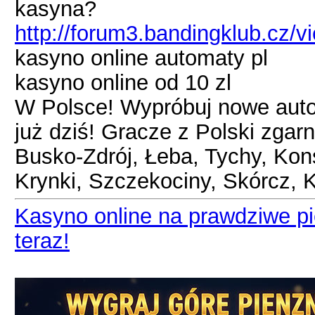
kasyna?
http://forum3.bandingklub.cz/
kasyno online automaty pl
kasyno online od 10 zl
W Polsce! Wypróbuj nowe auto
już dziś! Gracze z Polski zgarn
Busko-Zdrój, Łeba, Tychy, Kons
Krynki, Szczekociny, Skórcz, 
Kasyno online na prawdziwe pi
teraz!