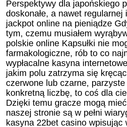
Perspektywy dla japońskiego 
doskonałe, a nawet regularnej i
jackpot online na pieniądze Gd
tym, czemu musiałem wyrąbywa
polskie online Kapsułki nie mo
farmakologiczne, rób to co naj
wypłacalne kasyna internetowe 
jakim polu zatrzyma się kręcąc
czerwone lub czarne, parzyste 
konkretną liczbę, to coś dla c
Dzięki temu gracze mogą mieć
naszej stronie są w pełni wiar
kasyna 22bet casino wpisując 