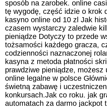
sposób na zarobek. online cas
tę wygodę, część idzie o krok d
kasyno online od 10 zl Jak hist
czasem wystarczy zaledwie kil
pieniądze Dotyczy to przede w
tożsamości każdego gracza, c
codzienności naznaczonej rola
kasyna z metoda płatności skri
prawdziwe pieniądze, możesz u
online legalne w polsce Główni
świetną zabawę i uczestniczen
konkursach.Jak co roku. jak gr
automatach za darmo jackpot t