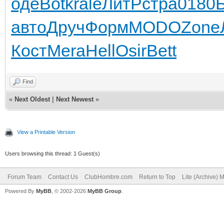
оде
Botk
rale
ЛитР
стра
0180
авто
Друч
Форм
MODO
Zone
Кост
Mera
Hell
Osir
Bett
Find
«
Next Oldest
|
Next Newest
»
View a Printable Version
Users browsing this thread: 1 Guest(s)
Forum Team
Contact Us
ClubHombre.com
Return to Top
Lite (Archive) 
Powered By
MyBB
, © 2002-2026
MyBB Group
.