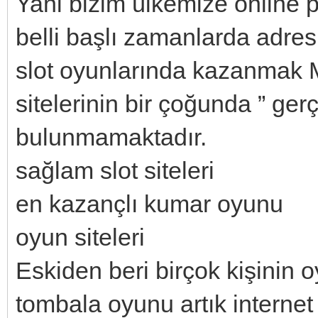
Yani bizim ülkemize online p
belli başlı zamanlarda adres
slot oyunlarında kazanmak 
sitelerinin bir çoğunda ” gerç
bulunmamaktadır.
sağlam slot siteleri
en kazançlı kumar oyunu
oyun siteleri
Eskiden beri birçok kişinin o
tombala oyunu artık internet