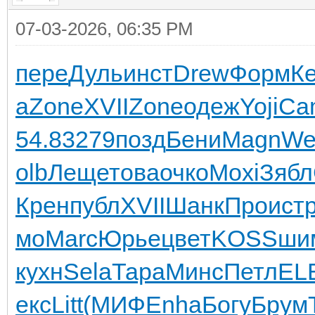
07-03-2026, 06:35 PM
пере
Дуль
инст
Drew
Форм
К
a
Zone
XVII
Zone
одеж
Yoji
Ca
54.8
3279
позд
Бени
Magn
We
olb
Леще
това
очко
Moxi
Зябл
Крен
публ
XVII
Шанк
Прои
ст
мо
Marc
Юрье
цвет
KOSS
ши
кухн
Sela
Тара
Минс
Петл
EL
екс
Litt
(МИФ
Enha
Богу
Брум