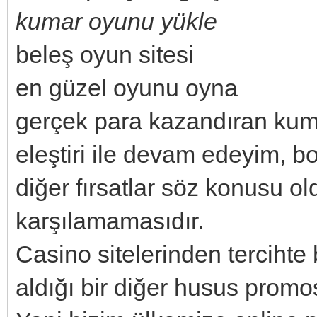
kumar oyunu yükle
beleş oyun sitesi
en güzel oyunu oyna
gerçek para kazandıran kuma
eleştiri ile devam edeyim, b
diğer fırsatlar söz konusu o
karşılamamasıdır.
Casino sitelerinden tercihte
aldığı bir diğer husus promo