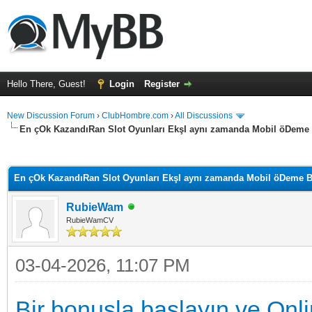
Hello There, Guest!
Login
Register
New Discussion Forum
›
ClubHombre.com
›
All Discussions
En çOk KazandıRan Slot Oyunları EkşI aynı zamanda Mobil öDeme B
ge
En çOk KazandıRan Slot Oyunları EkşI aynı zamanda Mobil öDeme Ba
RubieWam
RubieWamCV
03-04-2026, 11:07 PM
Bir bonusla başlayın ve Onl