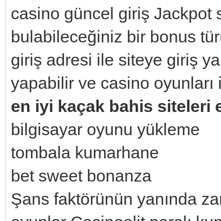
casino güncel giriş Jackpot 
bulabileceğiniz bir bonus tü
giriş adresi ile siteye giriş
yapabilir ve casino oyunları 
en iyi kaçak bahis siteleri 
bilgisayar oyunu yükleme
tombala kumarhane
bet sweet bonanza
Şans faktörünün yanında zam