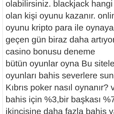
olabilirsiniz. blackjack hang
olan kişi oyunu kazanır. onli
oyunu kripto para ile oynayab
geçen gün biraz daha artıyor
casino bonusu deneme
bütün oyunlar oyna Bu sitele
oyunları bahis severlere sun
Kıbrıs poker nasıl oynanır? v
bahis için %3,bir başkası %7 ü
ikincisine daha fazla bahis y