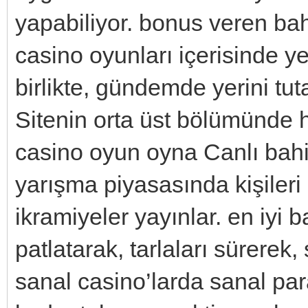
yapabiliyor. bonus veren bah
casino oyunları içerisinde ye
birlikte, gündemde yerini tu
Sitenin orta üst bölümünde ha
casino oyun oyna Canlı bah
yarışma piyasasında kişileri 
ikramiyeler yayınlar. en iyi 
patlatarak, tarlaları sürerek,
sanal casino’larda sanal p