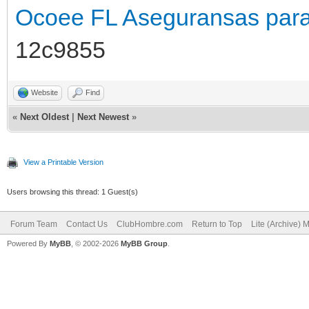
Ocoee FL
Aseguransas para
12c9855
Website
Find
«
Next Oldest
|
Next Newest
»
View a Printable Version
Users browsing this thread: 1 Guest(s)
Forum Team
Contact Us
ClubHombre.com
Return to Top
Lite (Archive) 
Powered By
MyBB
, © 2002-2026
MyBB Group
.