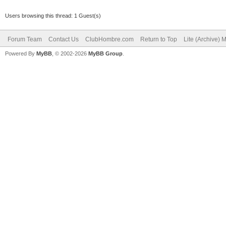
Users browsing this thread: 1 Guest(s)
Forum Team
Contact Us
ClubHombre.com
Return to Top
Lite (Archive) 
Powered By
MyBB
, © 2002-2026
MyBB Group
.