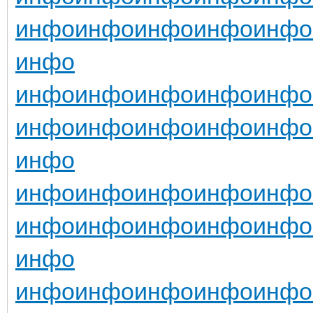
инфо
инфо
инфо
инфо
инфо
инфо
инфо
инфо
инфо
инфо
инфо
инфо
инфо
инфо
инфо
инфо
инфо
инфо
инфо
инфо
инфо
инфо
инфо
инфо
инфо
инфо
инфо
инфо
инфо
инфо
инфо
инфо
инфо