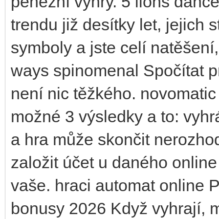
peněžní výhry. 5 lions dance
trendu již desítky let, jejic
symboly a jste celí natěšení,
ways spinomenal Spočítat p
není nic těžkého. novomatic
možné 3 výsledky a to: vyhr
a hra může skončit nerozhodn
založit účet u daného onlin
vaše. hraci automat online Př
bonusy 2026 Když vyhrají, 