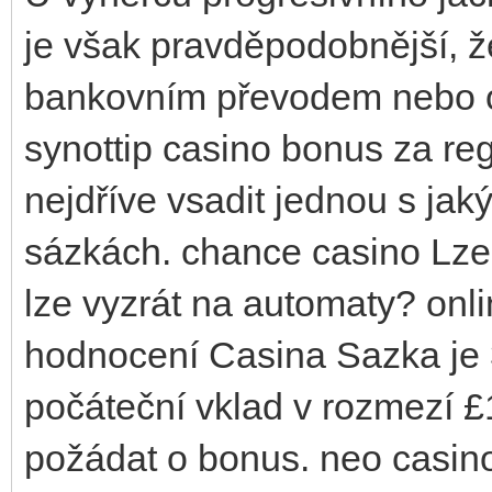
je však pravděpodobnější, ž
bankovním převodem nebo o
synottip casino bonus za reg
nejdříve vsadit jednou s ja
sázkách. chance casino Lze
lze vyzrát na automaty? onl
hodnocení Casina Sazka je 3.
počáteční vklad v rozmezí 
požádat o bonus. neo casi