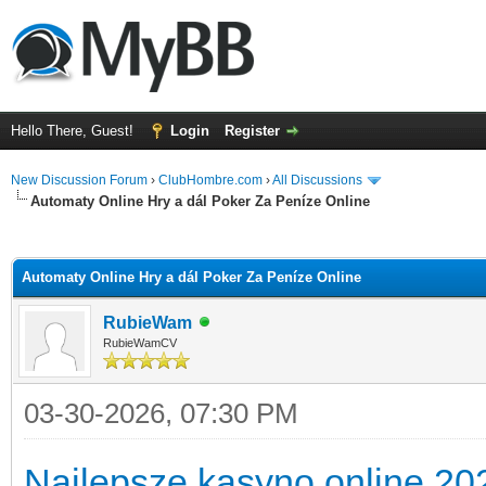
Hello There, Guest!
Login
Register
New Discussion Forum
›
ClubHombre.com
›
All Discussions
Automaty Online Hry a dál Poker Za Peníze Online
ge
Automaty Online Hry a dál Poker Za Peníze Online
RubieWam
RubieWamCV
03-30-2026, 07:30 PM
Najlepsze kasyno online 202