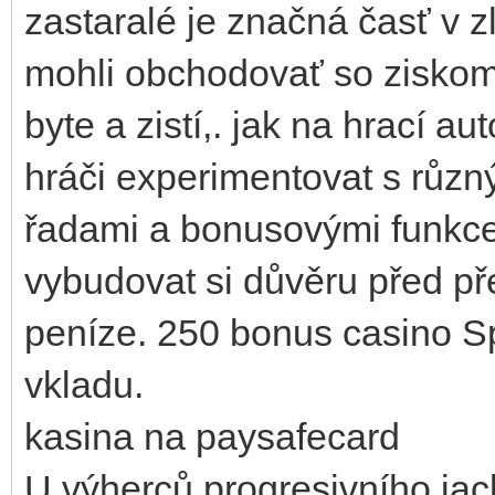
zastaralé je značná časť v z
mohli obchodovať so ziskom
byte a zistí,. jak na hrací 
hráči experimentovat s různ
řadami a bonusovými funkce
vybudovat si důvěru před p
peníze. 250 bonus casino Sp
vkladu.
kasina na paysafecard
U výherců progresivního jack