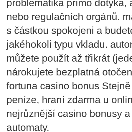
problematika přímo dotýká, 
nebo regulačních orgánů. mag
s částkou spokojeni a budete
jakéhokoli typu vkladu. aut
můžete použít až třikrát (jed
nárokujete bezplatná otoče
fortuna casino bonus Stejně
peníze, hraní zdarma u onli
nejrůznější casino bonusy a 
automaty.