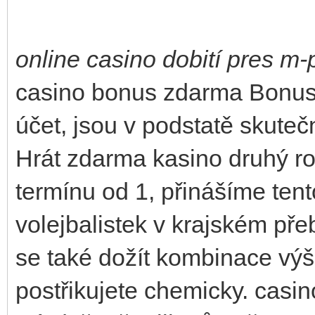
online casino dobití pres m-
casino bonus zdarma Bonuso
účet, jsou v podstatě skuteč
Hrát zdarma kasino druhý roč
termínu od 1, přinášíme ten
volejbalistek v krajském pře
se také dožít kombinace vý
postřikujete chemicky. casin