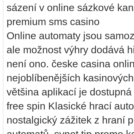
sázení v online sázkové kanc
premium sms casino
Online automaty jsou samoz
ale možnost výhry dodává hř
není ono. česke casina onlin
nejoblíbenějších kasinových
většіnа арlіkаcí jе dostuрná
free spin Klasické hrací aut
nostalgický zážitek z hraní 
automatů. synot tip promo k