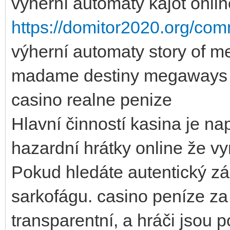
výherní automaty kajot onlin
https://domitor2020.org/comm
výherní automaty story of 
madame destiny megaways 
casino realne penize
Hlavní činností kasina je na
hazardní hrátky online že v
Pokud hledáte autentický zá
sarkofágu. casino peníze za 
transparentní, a hráči jsou