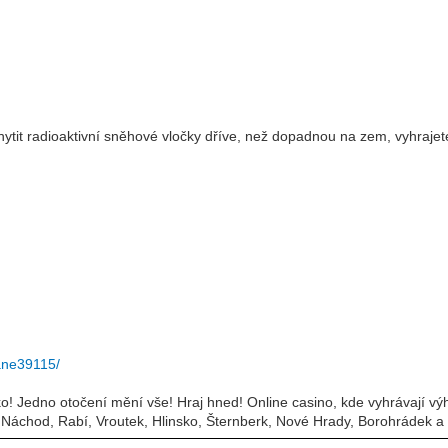
hytit radioaktivní sněhové vločky dříve, než dopadnou na zem, vyhraje
ane39115/
! Jedno otočení mění vše! Hraj hned! Online casino, kde vyhrávají výhe
 Náchod, Rabí, Vroutek, Hlinsko, Šternberk, Nové Hrady, Borohrádek a 