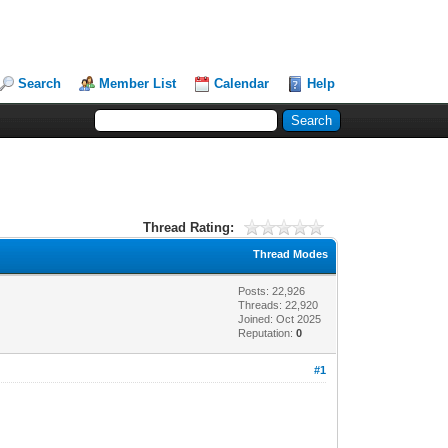
Search
Member List
Calendar
Help
Thread Rating:
Thread Modes
Posts: 22,926
Threads: 22,920
Joined: Oct 2025
Reputation:
0
#1