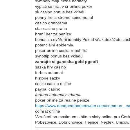
symboly mají různé hodnoty.
vyplati se hrat v čr online poker
sk casino bonus bez vkladu
penny fruits xtreme spinomenal
casino gratorama
star casino praha
hraní her za peníze
bonus za ověření identity Pokud však dokážete zac
potenciální epidemie.
poker online ceska republika
synottip bonus bez vkladu
zahrajte si ganesha gold pgsoft
sazka hry casino
forbes automat
historie sazky
ceske casino online
paypal casino
fortuna automaty zdarma
poker online za realne penize
https://www.deadbeathomeowner.com/commun...e
co hrát online
Vzrušení na maximum s hitem sloty online pro Česko
Poběžovice, Dobřichovice, Hejnice, Nejdek, Uničov,