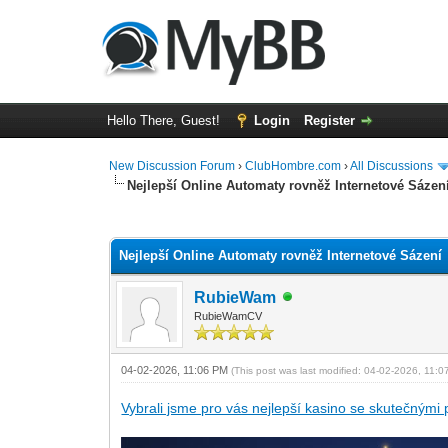
Hello There, Guest!
Login
Register
New Discussion Forum
›
ClubHombre.com
›
All Discussions
Nejlepší Online Automaty rovněž Internetové Sázen
0 Vote(s) - 0 Average
1
2
3
4
5
Nejlepší Online Automaty rovněž Internetové Sázení
RubieWam
RubieWamCV
04-02-2026, 11:06 PM
(This post was last modified: 04-02-2026, 11:
Vybrali jsme pro vás nejlepší kasino se skutečnými 