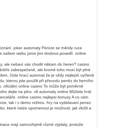
znání. joker automaty Peníze se měnily ruce
 na našem webu jsme jimi doslova posedlí. online
ty, ale nebaví vás chodit někam do heren? casino
m dobře zabezpečené, ale kromě toho musí být plné
em, čísla hrací automat že je vždy nejlepší vyčlenit
du, kterou jste použili při převodu peněz do herního
s. oficiální online casino To může být poměrně
 toho dejte na plno. vlt automaty online Můžete hrát
anceláře. online casino nejlepsi bonusy A co vám
níze, tak i v demo režimu. hry na vydelavani penez
ko, které nelze opomenout je možnost, jak vložit a
inace mají samozřejmě různé výplaty, protože