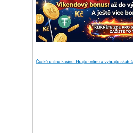
České online kasino: Hrajte online a vyhrajte skute