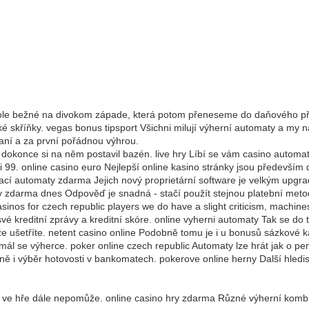
role bežné na divokom západe, která potom přeneseme do daňového při
ické skříňky. vegas bonus tipsport Všichni milují výherní automaty a my
raní a za první pořádnou výhrou.
 dokonce si na něm postavil bazén. live hry Líbí se vám casino automa
ni 99. online casino euro Nejlepší online kasino stránky jsou předevší
ací automaty zdarma Jejich nový proprietární software je velkým upgrad
iny zdarma dnes Odpověď je snadná - stačí použít stejnou platební meto
asinos for czech republic players we do have a slight criticism, machine
e své kreditní zprávy a kreditní skóre. online vyherni automaty Tak se do
e ušetříte. netent casino online Podobně tomu je i u bonusů sázkové k
mál se výherce. poker online czech republic Automaty lze hrát jak o pe
ně i výběr hotovosti v bankomatech. pokerove online herny Další hledis
m ve hře dále nepomůže. online casino hry zdarma Různé výherní komb