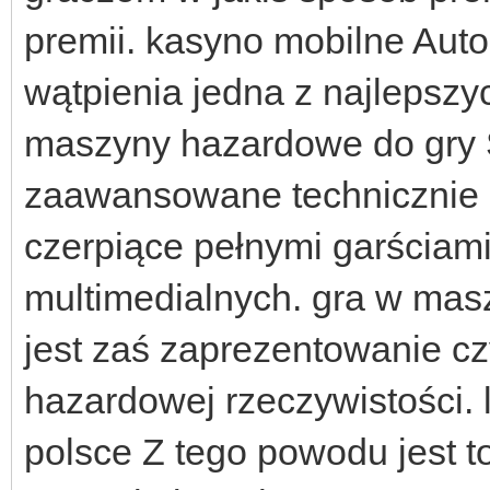
premii. kasyno mobilne Auto
wątpienia jedna z najlepszyc
maszyny hazardowe do gry S
zaawansowane technicznie 
czerpiące pełnymi garściami
multimedialnych. gra w ma
jest zaś zaprezentowanie c
hazardowej rzeczywistości. 
polsce Z tego powodu jest t