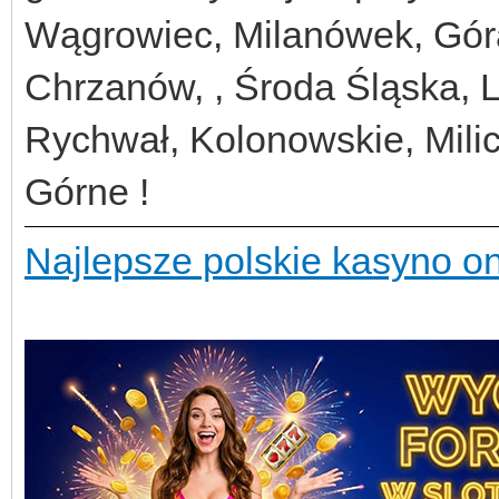
Wągrowiec, Milanówek, Gór
Chrzanów, , Środa Śląska, 
Rychwał, Kolonowskie, Milicz
Górne !
Najlepsze polskie kasyno on