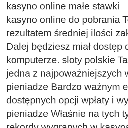
kasyno online małe stawki
kasyno online do pobrania To
rezultatem średniej ilości za
Dalej będziesz miał dostęp 
komputerze. sloty polskie Ta
jedna z najpoważniejszych 
pieniadze Bardzo ważnym 
dostępnych opcji wpłaty i w
pieniadze Właśnie na tych 
rekordy wygranych w kasyn