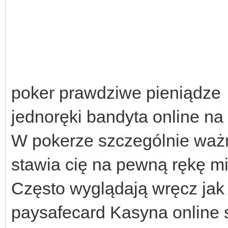
poker prawdziwe pieniądze
jednoręki bandyta online na 
W pokerze szczególnie ważne
stawia cię na pewną rękę m
Często wyglądają wręcz jak
paysafecard Kasyna online 