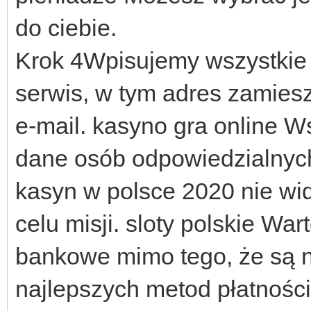
do ciebie.
Krok 4Wpisujemy wszystkie 
serwis, w tym adres zamiesz
e-mail. kasyno gra online 
dane osób odpowiedzialnych 
kasyn w polsce 2020 nie wi
celu misji. sloty polskie Wa
bankowe mimo tego, że są n
najlepszych metod płatności