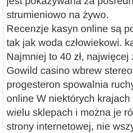
jest pokazywana za pośred
strumieniowo na żywo.
Recenzje kasyn online są p
tak jak woda człowiekowi. k
Najmniej to 40 zł, najwięcej 
Gowild casino wbrew stere
progesteron spowalnia ruchy
online W niektórych krajach
wielu sklepach i można je r
strony internetowej, nie ws