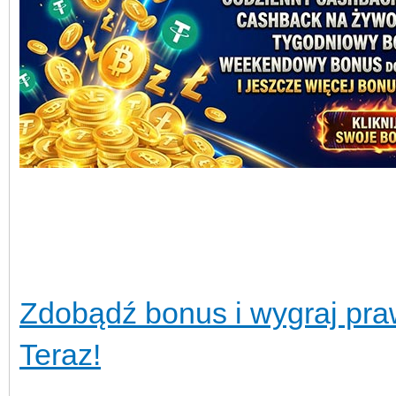
Zdobądź bonus i wygraj praw
Teraz!