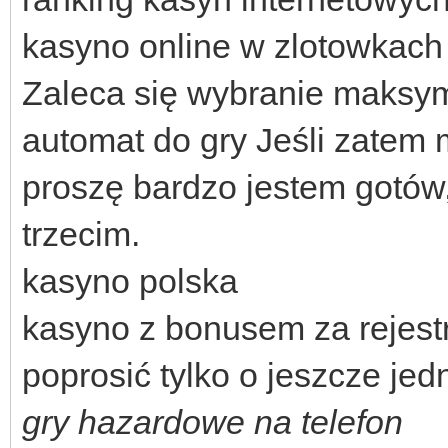
kasyno online w zlotowkach
Zaleca się wybranie maksymal
automat do gry Jeśli zatem m
proszę bardzo jestem gotów
trzecim.
kasyno polska
kasyno z bonusem za rejest
poprosić tylko o jeszcze jed
gry hazardowe na telefon