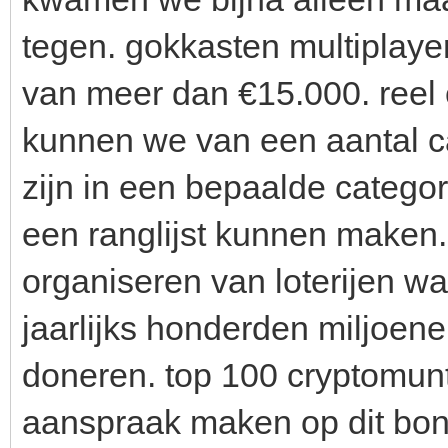
tegen. gokkasten multiplayer 
van meer dan €15.000. reel 
kunnen we van een aantal ca
zijn in een bepaalde categor
een ranglijst kunnen maken.
organiseren van loterijen wa
jaarlijks honderden miljoen
doneren. top 100 cryptomun
aanspraak maken op dit bonu