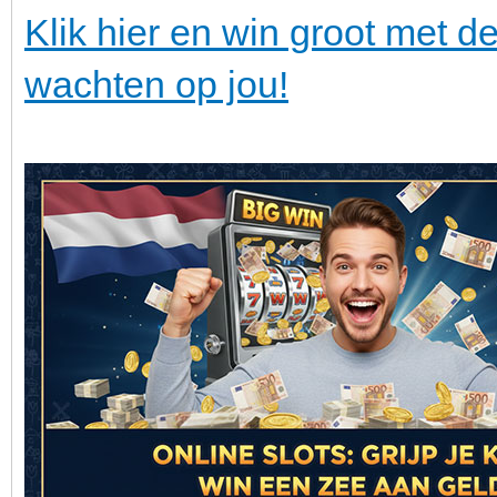
Klik hier en win groot met d
wachten op jou!