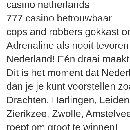
casino netherlands
777 casino betrouwbaar
cops and robbers gokkast on
Adrenaline als nooit tevoren 
Nederland! Eén draai maakt
Dit is het moment dat Neder
dan je je kunt voorstellen 
Drachten, Harlingen, Leide
Zierikzee, Zwolle, Amstelve
roept om groot te winnen!