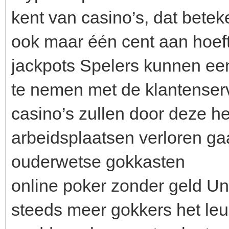
kent van casino’s, dat beteke
ook maar één cent aan hoeft
jackpots Spelers kunnen ee
te nemen met de klantenservi
casino’s zullen door deze 
arbeidsplaatsen verloren ga
ouderwetse gokkasten
online poker zonder geld Uni
steeds meer gokkers het leu