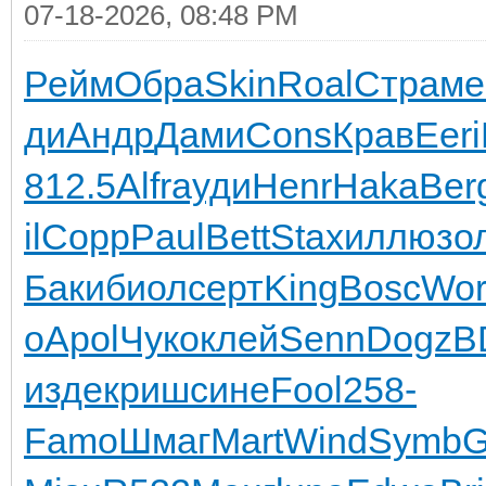
07-18-2026, 08:48 PM
Рейм
Обра
Skin
Roal
Стра
ме
ди
Андр
Дами
Cons
Крав
Eeri
812.5
Alfr
ауди
Henr
Haka
Ber
il
Copp
Paul
Bett
Stax
иллю
зо
Баки
биол
серт
King
Bosc
Wor
о
Apol
Чуко
клей
Senn
Dogz
B
изде
криш
сине
Fool
258-
Famo
Шмаг
Mart
Wind
Symb
G