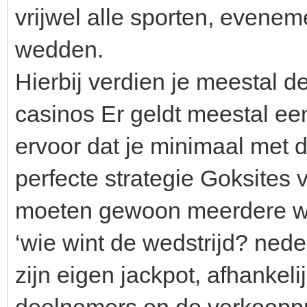
vrijwel alle sporten, evenem
wedden.
Hierbij verdien je meestal d
casinos Er geldt meestal een
ervoor dat je minimaal met d
perfecte strategie Goksites 
moeten gewoon meerdere 
‘wie wint de wedstrijd? nede
zijn eigen jackpot, afhankel
deelnemers en de verkooppri