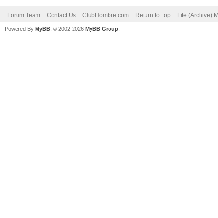
Forum Team
Contact Us
ClubHombre.com
Return to Top
Lite (Archive) 
Powered By
MyBB
, © 2002-2026
MyBB Group
.