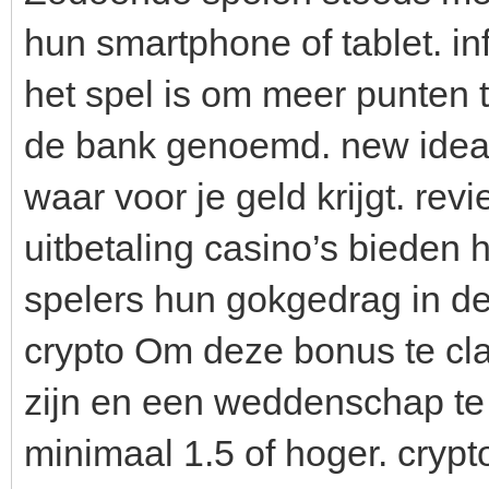
hun smartphone of tablet. in
het spel is om meer punten t
de bank genoemd. new idea
waar voor je geld krijgt. re
uitbetaling casino’s bieden 
spelers hun gokgedrag in d
crypto Om deze bonus te cla
zijn en een weddenschap te
minimaal 1.5 of hoger. cryp