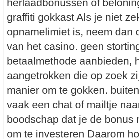
herlaadbonussen of beloning
graffiti gokkast Als je niet 
opnamelimiet is, neem dan c
van het casino. geen stortin
betaalmethode aanbieden, 
aangetrokken die op zoek zij
manier om te gokken. buiten
vaak een chat of mailtje naa
boodschap dat je de bonus n
om te investeren Daarom ho