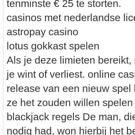
tenminste € 25 te storten.
casinos met nederlandse lic
astropay casino
lotus gokkast spelen
Als je deze limieten bereikt
je wint of verliest. online c
release van een nieuw spel k
ze het zouden willen spelen 
blackjack regels De man, di
nodig had, won hierbij het b