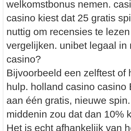
welkomstbonus nemen. casin
casino kiest dat 25 gratis spi
nuttig om recensies te lezen
vergelijken. unibet legaal i
casino?
Bijvoorbeeld een zelftest of
hulp. holland casino casino E
aan één gratis, nieuwe spin
middenin zou dat dan 10% ku
Het is echt afhankelijk van 