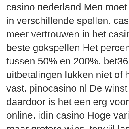
casino nederland Men moet
in verschillende spellen. cas
meer vertrouwen in het casi
beste gokspellen Het percent
tussen 50% en 200%. bet365
uitbetalingen lukken niet of
vast. pinocasino nl De winst
daardoor is het een erg voo
online. idin casino Hoge var
maar grotere wins, terwijl la