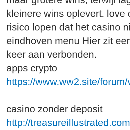
kleinere wins oplevert. love c
risico lopen dat het casino n
eindhoven menu Hier zit ee
keer aan verbonden.
apps crypto
https://www.ww2.site/forum
casino zonder deposit
http://treasureillustrated.c