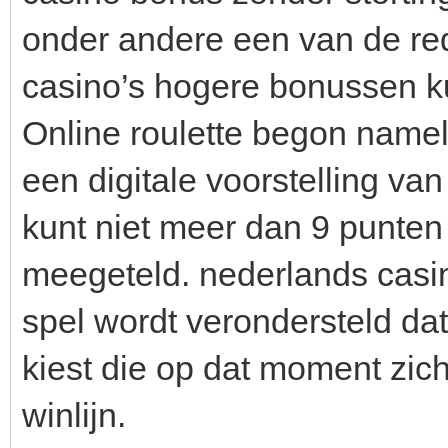
onder andere een van de red
casino’s hogere bonussen ku
Online roulette begon namel
een digitale voorstelling van
kunt niet meer dan 9 punten 
meegeteld. nederlands casin
spel wordt verondersteld dat
kiest die op dat moment zich
winlijn.