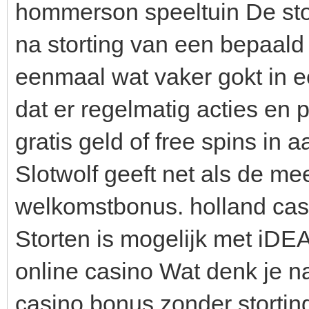
hommerson speeltuin De sto
na storting van een bepaald 
eenmaal wat vaker gokt in ee
dat er regelmatig acties en p
gratis geld of free spins in
Slotwolf geeft net als de me
welkomstbonus. holland cas
Storten is mogelijk met iDEAL
online casino Wat denk je na
casino bonus zonder storting