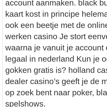
account aanmaken. black bu
kaart kost in principe helem
ook een beetje met de online
werken casino Je stort eenv
waarna je vanuit je account
legaal in nederland Kun je o
gokken gratis is? holland ca
dealer casino’s geeft je de 
op zoek bent naar poker, blac
spelshows.