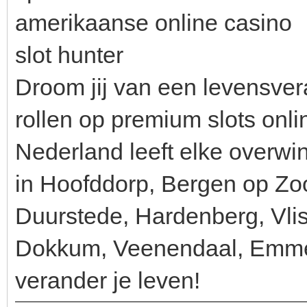
amerikaanse online casino
slot hunter
Droom jij van een levensve
rollen op premium slots onlin
Nederland leeft elke overwi
in Hoofddorp, Bergen op Zo
Duurstede, Hardenberg, Vli
Dokkum, Veenendaal, Emmen,
verander je leven!