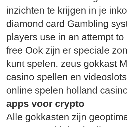
inzichten te krijgen in je in
diamond card Gambling syst
players use in an attempt t
free Ook zijn er speciale zo
kunt spelen. zeus gokkast Ma
casino spellen en videoslots 
online spelen holland casin
apps voor crypto
Alle gokkasten zijn geopti