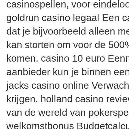
casinospellen, voor eindeloo
goldrun casino legaal Een c
dat je bijvoorbeeld alleen m
kan storten om voor de 500
komen. casino 10 euro Een
aanbieder kun je binnen ee
jacks casino online Verwach
krijgen. holland casino revie
van de wereld van pokerspell
welkomstbonus Budgetcalcul