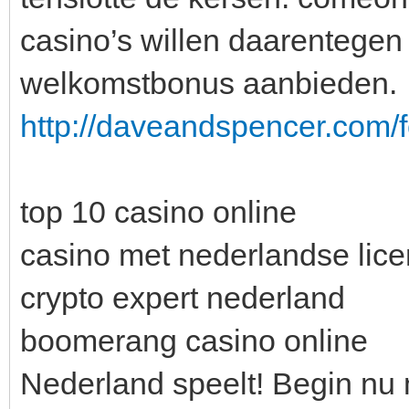
casino’s willen daarentegen
welkomstbonus aanbieden.
http://daveandspencer.com/
top 10 casino online
casino met nederlandse lice
crypto expert nederland
boomerang casino online
Nederland speelt! Begin nu m