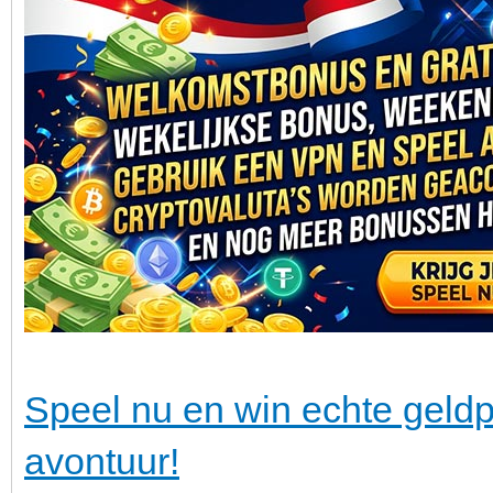
Speel nu en win echte geldpr
avontuur!