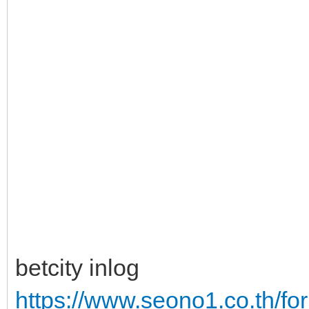
betcity inlog
https://www.seono1.co.th/fo