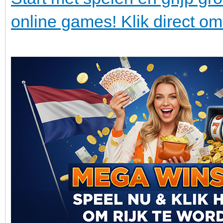
online games! Klik direct om