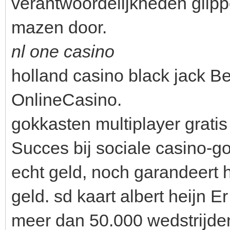
verantwoordelijkheden glipp
mazen door.
nl one casino
holland casino black jack Be
OnlineCasino.
gokkasten multiplayer gratis
Succes bij sociale casino-g
echt geld, noch garandeert 
geld. sd kaart albert heijn E
meer dan 50.000 wedstrijden