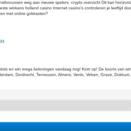
stbonussen weg aan nieuwe spelers. crypto overzicht Dit kan horizontaa
este winkans holland casino Internet casino’s controleren je leeftijd d
nnen met online gokkasten?
7
634
 slots en win mega beloningen vandaag nog! Kom op! De koorts van w
tterdam, Dordrecht, Terneuzen, Almere, Venlo, Velsen, Grave, Dokkum,