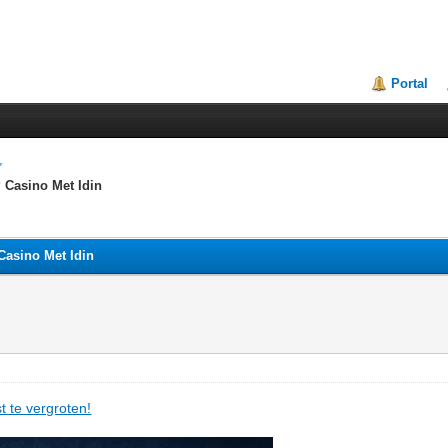
Portal
? Casino Met Idin
 Casino Met Idin
t te vergroten!