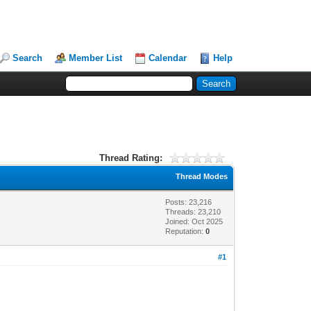
Search
Member List
Calendar
Help
Thread Rating:
Thread Modes
Posts: 23,216
Threads: 23,210
Joined: Oct 2025
Reputation:
0
#1