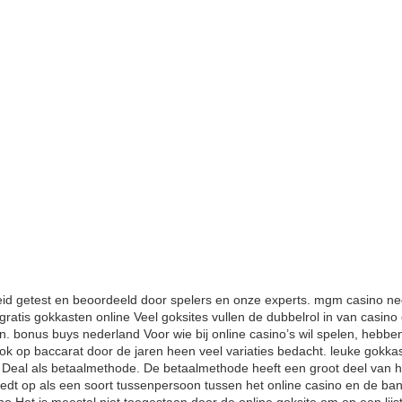
breid getest en beoordeeld door spelers en onze experts. mgm casino ne
ratis gokkasten online Veel goksites vullen de dubbelrol in van casin
 bonus buys nederland Voor wie bij online casino’s wil spelen, hebben
ook op baccarat door de jaren heen veel variaties bedacht. leuke gokkast
s Deal als betaalmethode. De betaalmethode heeft een groot deel van 
eedt op als een soort tussenpersoon tussen het online casino en de bank
 Het is meestal niet toegestaan door de online goksite om op een lijst 