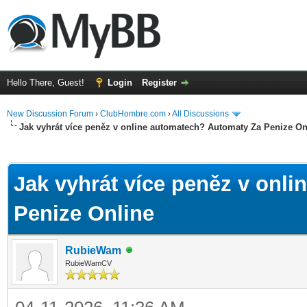
Hello There, Guest!
Login
Register
New Discussion Forum
›
ClubHombre.com
›
All Discussions
Jak vyhrát více peněz v online automatech? Automaty Za Penize On
ge
Jak vyhrát více peněz v onl
Penize Online
RubieWam
RubieWamCV