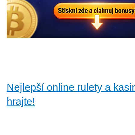
Nejlepší online rulety a kas
hrajte!