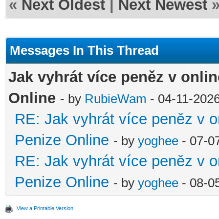
«
Next Oldest
|
Next Newest
Messages In This Thread
Jak vyhrát více peněz v onl
Online
- by
RubieWam
- 04-11-2026
RE: Jak vyhrát více peněz v 
Penize Online
- by
yoghee
- 07-0
RE: Jak vyhrát více peněz v 
Penize Online
- by
yoghee
- 08-0
View a Printable Version