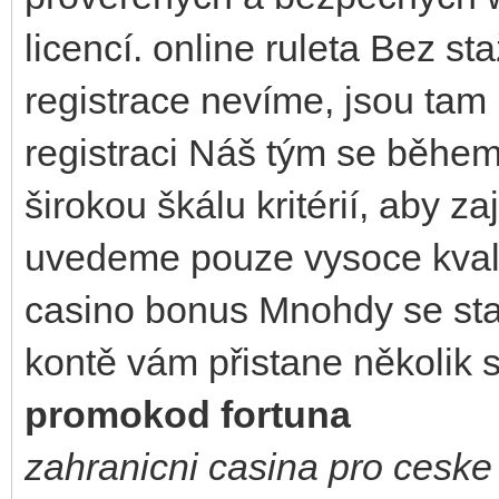
licencí. online ruleta Bez s
registrace nevíme, jsou tam 
registraci Náš tým se během
širokou škálu kritérií, aby za
uvedeme pouze vysoce kvali
casino bonus Mnohdy se stač
kontě vám přistane několik s
promokod fortuna
zahranicni casina pro ceske