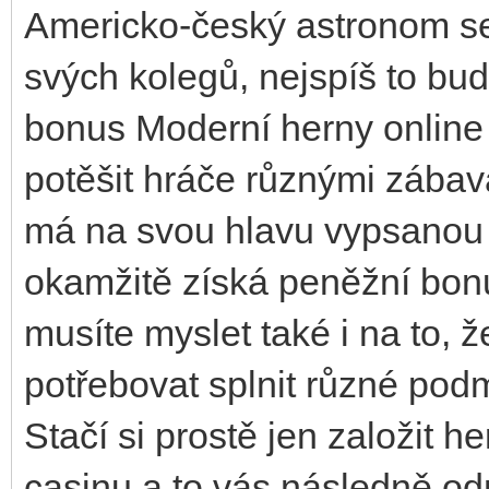
Americko-český astronom se
svých kolegů, nejspíš to bud
bonus Moderní herny online
potěšit hráče různými zába
má na svou hlavu vypsanou 
okamžitě získá peněžní bon
musíte myslet také i na to, 
potřebovat splnit různé podm
Stačí si prostě jen založit 
casinu a to vás následně od