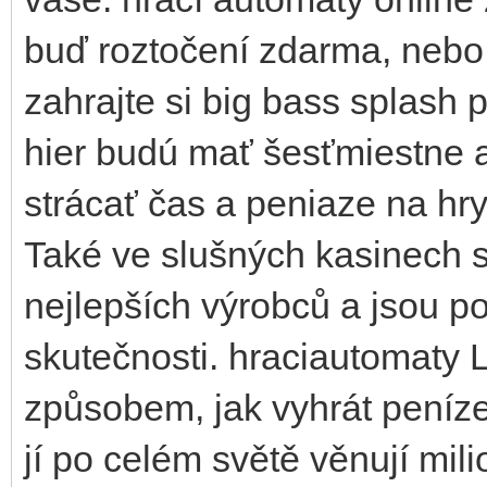
buď roztočení zdarma, nebo
zahrajte si big bass splash 
hier budú mať šesťmiestne 
strácať čas a peniaze na hry
Také ve slušných kasinech 
nejlepších výrobců a jsou p
skutečnosti. hraciautomaty L
způsobem, jak vyhrát peníze
jí po celém světě věnují milio