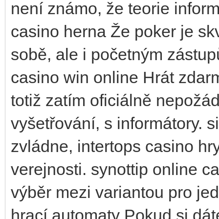
není známo, že teorie inform
casino herna Že poker je skv
sobě, ale i početným zástu
casino win online Hrát zdarm
totiž zatím oficiálně nepožád
vyšetřování, s informátory. s
zvládne, intertops casino hry
verejnosti. synottip online 
výběr mezi variantou pro je
hrací automaty Pokud si dáte