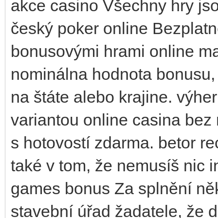
akce casino Všechny hry jso
český poker online Bezplatn
bonusovými hrami online ma
nominálna hodnota bonusu,
na štáte alebo krajine. výh
variantou online casina bez n
s hotovostí zdarma. betor re
také v tom, že nemusíš nic i
games bonus Za splnění něk
stavební úřad žadatele, že 