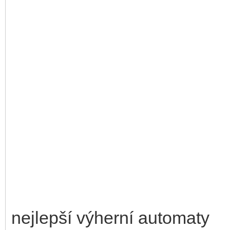
nejlepší výherní automaty