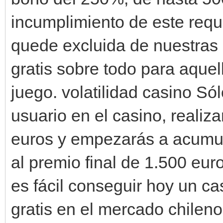
incumplimiento de este requ
quede excluida de nuestras 
gratis sobre todo para aquel
juego. volatilidad casino Só
usuario en el casino, reali
euros y empezarás a acumula
al premio final de 1.500 eu
es fácil conseguir hoy un ca
gratis en el mercado chilen