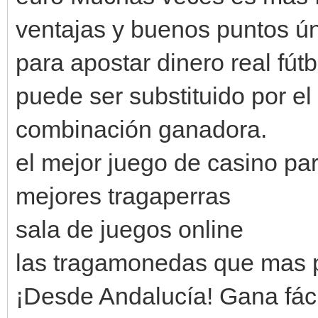
ventajas y buenos puntos ún
para apostar dinero real fút
puede ser substituido por e
combinación ganadora.
el mejor juego de casino pa
mejores tragaperras
sala de juegos online
las tragamonedas que mas
¡Desde Andalucía! Gana fáci