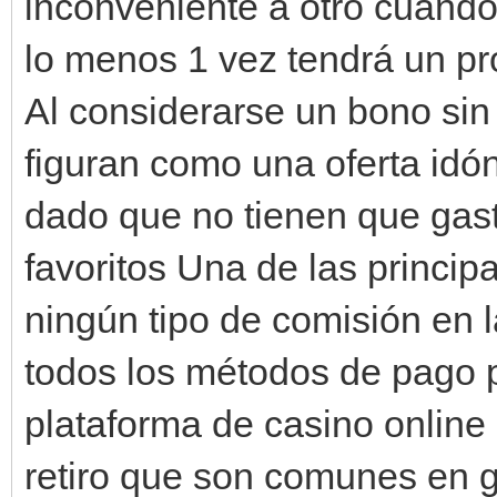
inconveniente a otro cuando
lo menos 1 vez tendrá un pr
Al considerarse un bono sin 
figuran como una oferta idó
dado que no tienen que gast
favoritos Una de las princi
ningún tipo de comisión en l
todos los métodos de pago 
plataforma de casino online 
retiro que son comunes en g