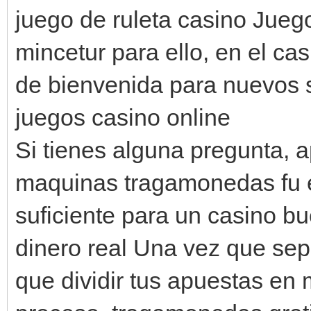
juego de ruleta casino Jue
mincetur para ello, en el ca
de bienvenida para nuevos 
juegos casino online
Si tienes alguna pregunta, a
maquinas tragamonedas fu er
suficiente para un casino bu
dinero real Una vez que sep
que dividir tus apuestas en