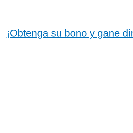
¡Obtenga su bono y gane dine