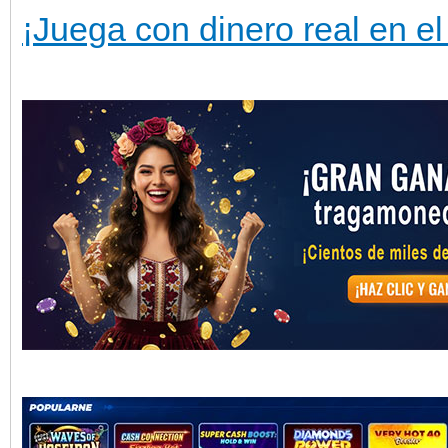
¡Juega con dinero real en el