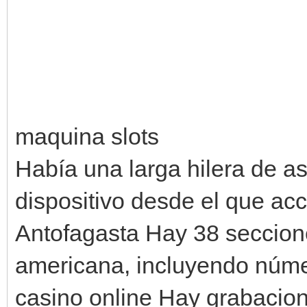
maquina slots
Había una larga hilera de a
dispositivo desde el que ac
Antofagasta Hay 38 seccione
americana, incluyendo númer
casino online Hay grabacio