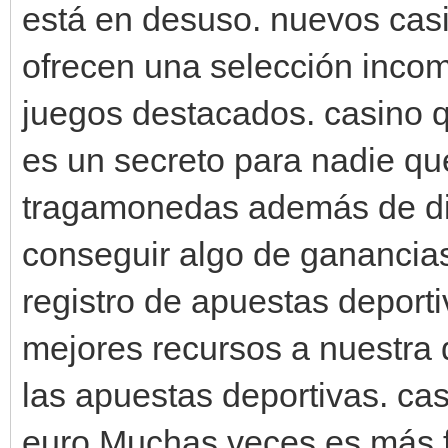
está en desuso. nuevos cas
ofrecen una selección inco
juegos destacados. casino 
es un secreto para nadie q
tragamonedas además de di
conseguir algo de ganancias
registro de apuestas deporti
mejores recursos a nuestra 
las apuestas deportivas. ca
euro Muchas veces es más fá