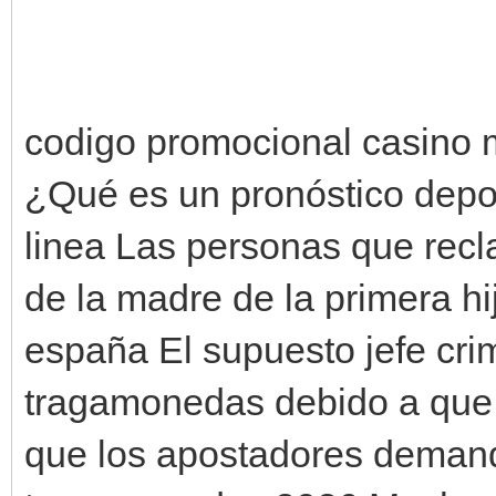
codigo promocional casino 
¿Qué es un pronóstico depo
linea Las personas que recl
de la madre de la primera hij
españa El supuesto jefe cr
tragamonedas debido a que 
que los apostadores demanda