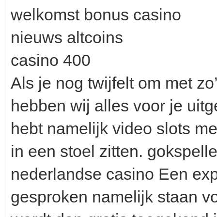
welkomst bonus casino
nieuws altcoins
casino 400
Als je nog twijfelt om met z
hebben wij alles voor je uit
hebt namelijk video slots m
in een stoel zitten. gokspelle
nederlandse casino Een expa
gesproken namelijk staan v