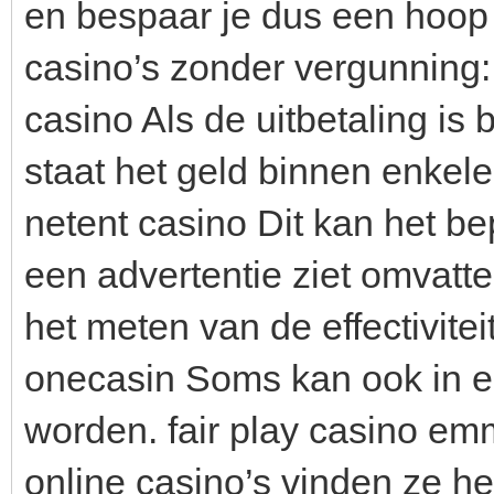
en bespaar je dus een hoop t
casino’s zonder vergunning:
casino Als de uitbetaling is
staat het geld binnen enkele
netent casino Dit kan het be
een advertentie ziet omvatte
het meten van de effectivitei
onecasin Soms kan ook in e
worden. fair play casino em
online casino’s vinden ze h