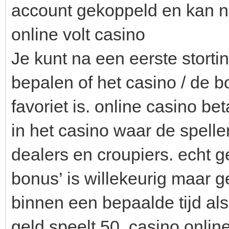
account gekoppeld en kan n
online volt casino
Je kunt na een eerste stortin
bepalen of het casino / de 
favoriet is. online casino be
in het casino waar de spell
dealers en croupiers. echt 
bonus’ is willekeurig maar 
binnen een bepaalde tijd als
geld speelt.50. casino onlin