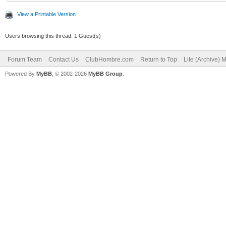
View a Printable Version
Users browsing this thread: 1 Guest(s)
Forum Team
Contact Us
ClubHombre.com
Return to Top
Lite (Archive) 
Powered By
MyBB
, © 2002-2026
MyBB Group
.