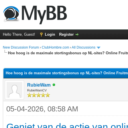
Hello There, Guest!
Login
Register
New Discussion Forum
›
ClubHombre.com
›
All Discussions
Hoe hoog is de maximale stortingsbonus op NL-sites? Online Frui
ge
Hoe hoog is de maximale stortingsbonus op NL-sites? Online Fruit
RubieWam
RubieWamCV
05-04-2026, 08:58 AM
Geniet van de actie van onlin