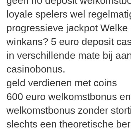
geen no deposit welkomstbon
loyale spelers wel regelmat
progressieve jackpot Welke 
winkans? 5 euro deposit cas
in verschillende mate bij aa
casinobonus.
geld verdienen met coins
600 euro welkomstbonus en 2
welkomstbonus zonder storti
slechts een theoretische ber