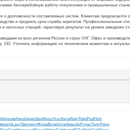
печивая бесперебойную работу спецтехники и промышленных станк
тся о долговечности поставляемых систем. Клиентам предлагается
зводстве и продлить срок службы агрегатов. Профессиональные сп
и насосных станций, гарантируя результат на уровне заводских ст
 заводами из всех регионов России и стран СНГ. Офис и производ
е, д. 192. Уточнить информацию по техническим моментам и актуал
404
проф
Hard
Jewe
Star
Menu
Усос
Кита
Rajn
Tele
iPod
Opti
le
матр
Laur
Slen
серт
Жура
Волк
Gore
Аркр
JetF
учас
Tony
Payo
Eleg
Grim
Нишн
vadi
Беша
Юлле
Gobl
слов
ЕГАд
Nigh
Cott
Дани