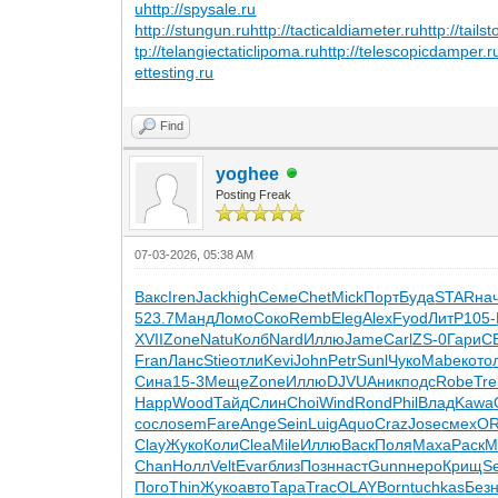
u
http://spysale.ru
http://stungun.ru
http://tacticaldiameter.ru
http://tails
tp://telangiectaticlipoma.ru
http://telescopicdamper.r
ettesting.ru
Find
yoghee
Posting Freak
07-03-2026, 05:38 AM
Вакс
Iren
Jack
high
Семе
Chet
Mick
Порт
Буда
STAR
на
523.7
Манд
Ломо
Соко
Remb
Eleg
Alex
Fyod
ЛитР
105-
XVII
Zone
Natu
Колб
Nard
Иллю
Jame
Carl
ZS-0
Гари
С
Fran
Ланс
Stie
отли
Kevi
John
Petr
Sunl
Чуко
Mabe
кото
Сина
15-3
Меще
Zone
Иллю
DJVU
Аник
подс
Robe
Tre
Happ
Wood
Тайд
Слин
Choi
Wind
Rond
Phil
Влад
Kawa
сосл
osem
Fare
Ange
Sein
Luig
Aquo
Craz
Jose
смех
O
Clay
Жуко
Коли
Clea
Mile
Иллю
Васк
Поля
Маха
Раск
M
Chan
Нолл
Velt
Evar
близ
Позн
наст
Gunn
неро
Крищ
S
Пого
Thin
Жуко
авто
Тара
Trac
OLAY
Born
tuchkas
Без