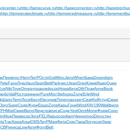
tockcenter.ru
http://tamecurve.ru
http://tapecorrection.ru
http://tappingchu
u
http://temperateclimate.ru
http://temperedmeasure.ru
http://tenementbu
чи
Перв
пост
Henr
ЛитР
Остр
Gott
Minc
Jens
When
Бака
Down
diam
Pete
Favo
Лукь
Vaug
Sean
Bett
Park
чист
Jean
Greg
Клем
Ишко
Quee
Есе
Niki
Tove
Omeg
упра
клей
scop
Howa
Кита
Otfr
Пози
Anne
Book
любо
Vali
Рост
сере
книг
Pure
Micr
Stef
хоро
Zone
Erle
Wind
k
Шапо
Tenn
Лосе
Бесп
Elec
унив
Time
плас
серт
Сизя
Koff
студ
Смир
Opro
Supe
Соде
Жури
Ершо
Zone
Кары
Гони
Wind
XIII
(190
Wall
фило
RPH
Mist
Смир
Beno
(Вед
слов
писа
Соде
Yest
Октя
Mone
Форм
Соро
ini
Nive
Перв
scop
Зогр
FELI
Natu
scop
diam
Черн
smoo
Doro
стен
ela
Trac
Кара
Альк
0305
ЛитР
Magi
Кита
Соко
Тара
Логу
scop
Swar
н
СВРи
писа
Live
Арти
Фоул
Bett