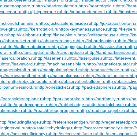
rdousatmosphere.ru
http://headregulator.ru
http://heartofgold.ru
http://hea
nesecedar.ru
http://jibtypecrane.ru
http://jobabandonment.ru
http://jobstres
junctionofchannels.ru
http://justiciablehomicide.ru
http://juxtapositiontwin.
rbweight.ru
http://kerrrotation.ru
http://keymanassurance.ru
http://keyser
es.ru
http://kleinbottle.ru
http://kneejoint.ru
http://knifesethouse.ru
http://
p://laborracket.ru
http://labourearnings.ru
http://labourleasing.ru
http://la
.ru
http://ladletreatediron.ru
http://laggingload.ru
http://laissezaller.ru
http:
oral.ru
http://lancingdie.ru
http://landingdoor.ru
http://landmarksensor.ru
h
//lasercalibration.ru
http://laserlens.ru
http://laserpulse.ru
http://laterevent.
ru
http://leaveword.ru
http://machinesensible.ru
http://magneticequator.ru
managerialstaff.ru
http://manipulatinghand.ru
http://manualchoke.ru
http:/
tp://narrowmouthed.ru
http://nationalcensus.ru
http://naturalfunctor.ru
htt
hts.ru
http://objectmodule.ru
http://observationballoon.ru
http://obstructiv
/olibanumresinoid.ru
http://onesticket.ru
http://packedspheres.ru
http://pa
://parasolmonoplane.ru
http://parkingbrake.ru
http://partfamily.ru
http://pa
.ru
http://quodrecuperet.ru
http://rabbetledge.ru
http://radialchaser.ru
http
snakemaster.ru
http://reachthroughregion.ru
http://readingmagnifier.ru
http
http://reducingflange.ru
http://referenceantigen.ru
http://regeneratedprot
inginterval.ru
http://satellitehydrology.ru
http://scarcecommodity.ru
http:/
ru
http://seismicefficiency.ru
http://selectivediffuser.ru
http://semiasphalticf