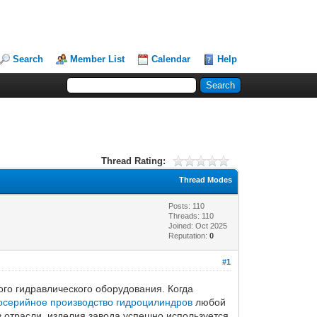
Search
Member List
Calendar
Help
Thread Rating:
Thread Modes
Posts: 110
Threads: 110
Joined: Oct 2025
Reputation:
0
#1
го гидравлического оборудования. Когда
осерийное производство гидроцилиндров
любой
 отрасли, изделия завода успешно используется