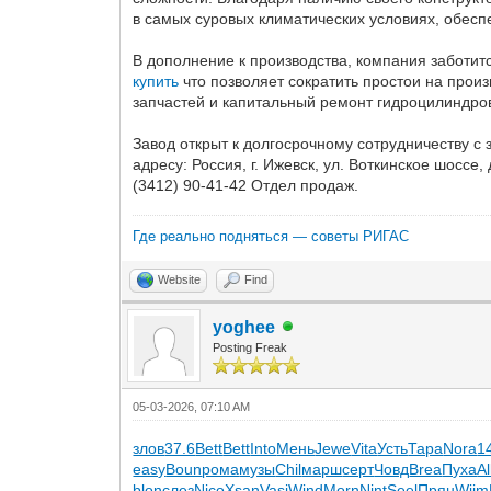
в самых суровых климатических условиях, обес
В дополнение к производства, компания заботи
купить
что позволяет сократить простои на прои
запчастей и капитальный ремонт гидроцилиндров 
Завод открыт к долгосрочному сотрудничеству с
адресу: Россия, г. Ижевск, ул. Воткинское шосс
(3412) 90-41-42 Отдел продаж.
Где реально подняться — советы РИГАС
Website
Find
yoghee
Posting Freak
05-03-2026, 07:10 AM
злов
37.6
Bett
Bett
Into
Мень
Jewe
Vita
Усть
Тара
Nora
1
easy
Boun
рома
музы
Chil
марш
серт
Човд
Brea
Пуха
Al
blon
слез
Nico
Xsan
Vasi
Wind
Morn
Nint
Seel
Прян
Wiim