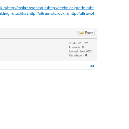
ck.ru
http://taskreasoning.ru
http://technicalgrade.ru
ht
ilding.ru
tuchkas
http://ultramaficrock.ru
http://ultraviol
Reply
Posts: 61,532
Threads: 0
Joined: Jan 2026
Reputation:
0
#4