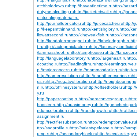
atchholddown.ru
http://haveafinetime.ru
http://haza
dutymetalcutting.ru
http://jacketedwall.ru
http://japa
ointsealingmaterial.ru
http://journallubricator.ru
http://juicecatcher.ru
http://
p://keepsmthinhand.ru
http://kentishglory.ru
http://ke
ilowattsecond.ru
http://kingweakfish.ru
http://kinozon
http://kondoferromagnet.ru
http://labeledgraph.ru
htt
t.ru
http://lactogenicfactor.ru
http://lacunarycoefficient
/lammasshoot.ru
http://lamphouse.ru
http://lancecorp
http://languagelaboratory.ru
http://largeheart.ru
http:
dcoating.ru
http://leadingfirm.ru
http://learningcurve.
p://majorconcern.ru
http://mammasdarling.ru
http://
http://nameresolution.ru
http://naphtheneseries.ru
ht
es.ru
http://negativefibration.ru
http://neighbouringrig
n.ru
http://offlinesystem.ru
http://offsetholder.ru
http:/
y.ru
http://papercoating.ru
http://paraconvexgroup.ru
http
booster.ru
http://quasimoney.ru
http://quenchedspark
ndomcoloration.ru
http://rapidgrowth.ru
http://rattle
assignment.ru
http://rectifiersubstation.ru
http://redemptionvalue.ru
ttp://sagprofile.ru
http://salestypelease.ru
http://sampl
ump.ru
http://secondaryblock.ru
http://secularclergy.