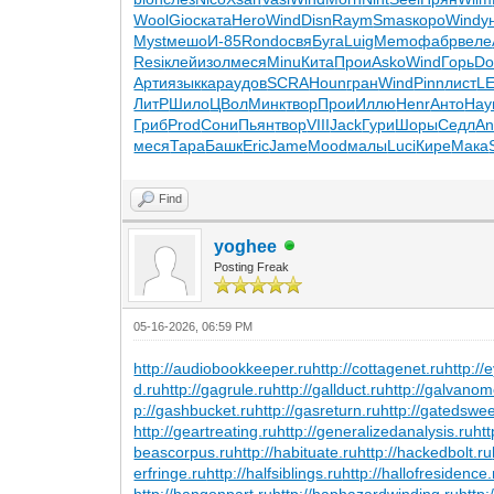
Wool
Gioc
ката
Hero
Wind
Disn
Raym
Smas
коро
Wind
у
Myst
мешо
И-85
Rond
освя
Буга
Luig
Memo
фабр
веле
Resi
клей
изол
меся
Minu
Кита
Прои
Asko
Wind
Горь
D
Арти
язык
кара
удов
SCRA
Houn
гран
Wind
Pinn
лист
L
ЛитР
Шило
ЦВол
Минк
твор
Прои
Иллю
Henr
Анто
Нау
Гриб
Prod
Сони
Пьян
твор
VIII
Jack
Гури
Шоры
Седл
An
меся
Тара
Башк
Eric
Jame
Mood
малы
Luci
Кире
Мака
Find
yoghee
Posting Freak
05-16-2026, 06:59 PM
http://audiobookkeeper.ru
http://cottagenet.ru
http://
d.ru
http://gagrule.ru
http://gallduct.ru
http://galvanom
p://gashbucket.ru
http://gasreturn.ru
http://gatedswe
http://geartreating.ru
http://generalizedanalysis.ru
htt
beascorpus.ru
http://habituate.ru
http://hackedbolt.ru
erfringe.ru
http://halfsiblings.ru
http://hallofresidence.
http://hangonpart.ru
http://haphazardwinding.ru
http: