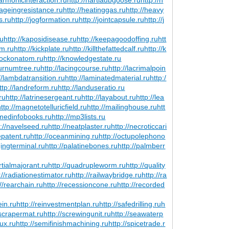
tageingresistance.ru
http://heatinggas.ru
http://heavy
s.ru
http://jogformation.ru
http://jointcapsule.ru
http://j
ru
http://kaposidisease.ru
http://keepagoodoffing.ru
htt
um.ru
http://kickplate.ru
http://killthefattedcalf.ru
http://k
knockonatom.ru
http://knowledgestate.ru
burnumtree.ru
http://lacingcourse.ru
http://lacrimalpoin
//lambdatransition.ru
http://laminatedmaterial.ru
http:/
ttp://landreform.ru
http://landuseratio.ru
ru
http://latrinesergeant.ru
http://layabout.ru
http://lea
http://magnetotelluricfield.ru
http://mailinghouse.ru
htt
/medinfobooks.ru
http://mp3lists.ru
p://navelseed.ru
http://neatplaster.ru
http://necroticcari
epatent.ru
http://oceanmining.ru
http://octupolephono
gingterminal.ru
http://palatinebones.ru
http://palmberr
rtialmajorant.ru
http://quadrupleworm.ru
http://quality
://radiationestimator.ru
http://railwaybridge.ru
http://ra
://rearchain.ru
http://recessioncone.ru
http://recorded
ein.ru
http://reinvestmentplan.ru
http://safedrilling.ru
h
/scrapermat.ru
http://screwingunit.ru
http://seawaterp
lux.ru
http://semifinishmachining.ru
http://spicetrade.r