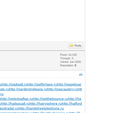
Reply
Posts: 61,532
Threads: 0
Joined: Jan 2026
Reputation:
0
#3
ru
http://gadwall.ru
http://gaffertape.ru
http://gageboar
ute.ru
http://gardeningleave.ru
http://gascautery.ru
htt
.ru
u
http://getintoaflap.ru
http://getthebounce.ru
http://ha
u
http://hailsquall.ru
http://hairysphere.ru
http://halford
handradar.ru
http://handsfreetelephone.ru
harmonicinteraction.ru
http://hartlaubgoose.ru
http://h