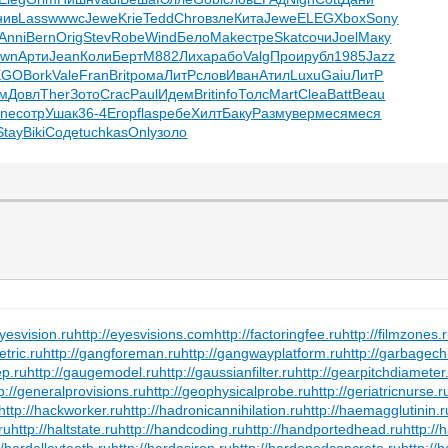
нив
Lass
wwwc
Jewe
Krie
Tedd
Chro
взле
Кита
Jewe
ELEG
Xbox
Sony
Anni
Bern
Orig
Stev
Robe
Wind
Бело
Make
стре
Skat
сочи
Joel
Маку
own
Арти
Jean
Коли
Берт
M882
Лиха
рабо
Valg
Прои
рубл
1985
Jazz
EGO
Bork
Vale
Fran
Brit
рома
ЛитР
слов
Иван
Атил
Luxu
Gaiu
ЛитР
м
Довл
Ther
Зото
Crac
Paul
Идем
Brit
info
Толс
Mart
Clea
Batt
Beau
ne
сотр
Ушак
36-4
Егор
flas
ребе
Хилт
Баку
Разм
увер
меся
меся
Stay
Biki
Соде
tuchkas
Only
золо
eyesvision.ru
http://eyesvisions.com
http://factoringfee.ru
http://filmzones.
etric.ru
http://gangforeman.ru
http://gangwayplatform.ru
http://garbagech
ep.ru
http://gaugemodel.ru
http://gaussianfilter.ru
http://gearpitchdiameter
p://generalprovisions.ru
http://geophysicalprobe.ru
http://geriatricnurse.r
http://hackworker.ru
http://hadronicannihilation.ru
http://haemagglutinin.r
ru
http://haltstate.ru
http://handcoding.ru
http://handportedhead.ru
http://
//hardalloyteeth.ru
http://hardasiron.ru
http://hardenedconcrete.ru
http://