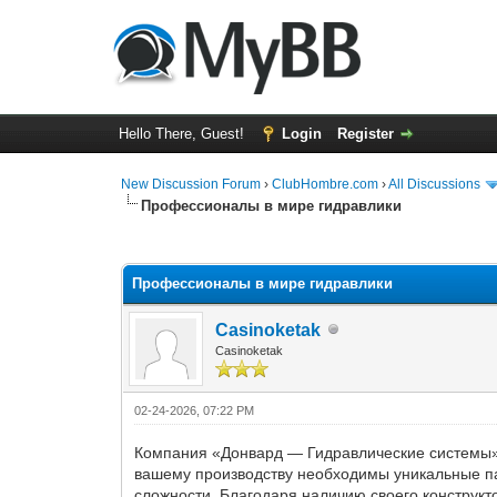
Hello There, Guest!
Login
Register
New Discussion Forum
›
ClubHombre.com
›
All Discussions
Профессионалы в мире гидравлики
0 Vote(s) - 0 Average
1
2
3
4
5
Профессионалы в мире гидравлики
Casinoketak
Casinoketak
02-24-2026, 07:22 PM
Компания «Донвард — Гидравлические системы» 
вашему производству необходимы уникальные п
сложности. Благодаря наличию своего конструк