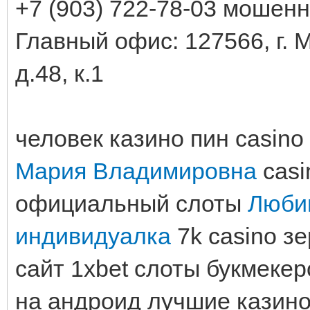
+7 (903) 722-78-03 мошен
Главный офис: 127566, г. 
д.48, к.1
человек казино пин casino
Мария Владимировна
casi
официальный слоты
Люби
индивидуалка
7k casino з
сайт 1xbet слоты букмекер
на андроид лучшие казин