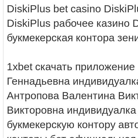
DiskiPlus bet casino DiskiP
DiskiPlus рабочее казино D
букмекерская контора зен
1xbet скачать приложение
Геннадьевна индивидуал
Антропова Валентина Вик
Викторовна индивидуалк
букмекерскую контору авт