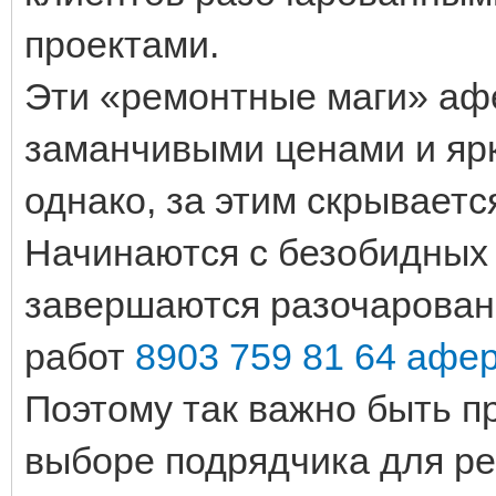
проектами.
Эти «ремонтные маги» аф
заманчивыми ценами и яр
однако, за этим скрывает
Начинаются с безобидных 
завершаются разочарован
работ
8903 759 81 64 афери
Поэтому так важно быть 
выборе подрядчика для ре