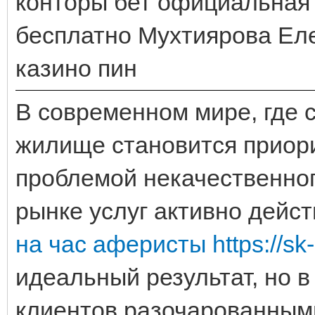
конторы бет официальная 
бесплатно Мухтиярова Ел
казино пин
В современном мире, где 
жилище становится приори
проблемой некачественног
рынке услуг активно дей
на час аферисты https://sk-
идеальный результат, но в
клиентов разочарованным