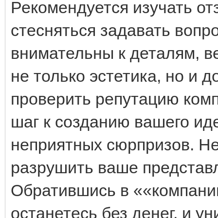
Рекомендуется изучать от
стесняться задавать вопр
внимательны к деталям, в
не только эстетика, но и д
проверить репутацию ком
шаг к созданию вашего ид
неприятных сюрпризов. Н
разрушить ваше представл
Обратившись в ««компани
останетесь без денег, и у