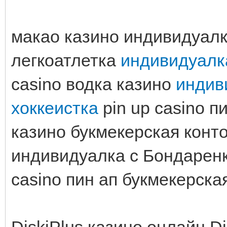
макао казино индивидуалк
легкоатлетка
индивидуалк
casino водка казино
индив
хоккеистка
pin up casino п
казино букмекерская кон
индивидуалка с Бондаренк
casino пин ап букмекерска
DiskiPlus казино онлайн D