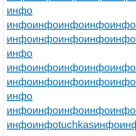
инфо
инфо
инфо
инфо
инфо
инфо
инфо
инфо
инфо
инфо
инфо
инфо
инфо
инфо
инфо
инфо
инфо
инфо
инфо
инфо
инфо
инфо
инфо
инфо
инфо
инфо
инфо
инфо
инфо
инфо
tuchkas
инфо
ин