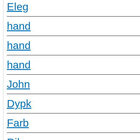
Eleg
hand
hand
hand
John
Dypk
Farb