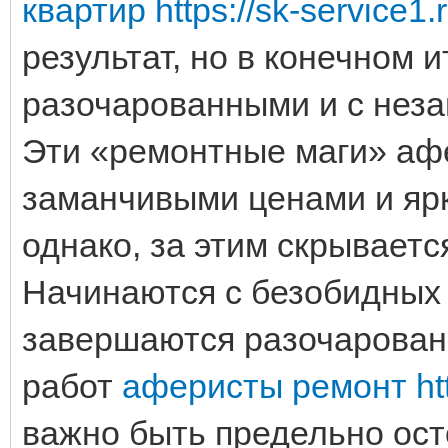
квартир https://sk-service1.
результат, но в конечном 
разочарованными и с нез
Эти «ремонтные маги» аф
заманчивыми ценами и яр
однако, за этим скрывает
Начинаются с безобидных 
завершаются разочарован
работ
аферисты ремонт http
важно быть предельно ос