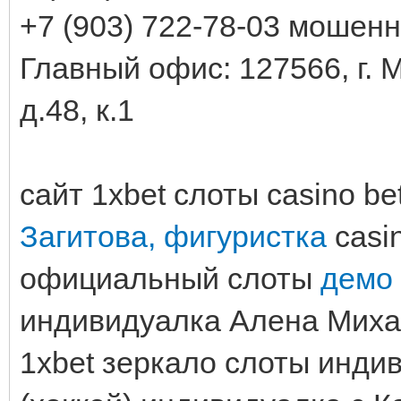
+7 (903) 722-78-03 мошен
Главный офис: 127566, г. 
д.48, к.1
сайт 1xbet слоты casino be
Загитова, фигуристка
casi
официальный слоты
демо 
индивидуалка Алена Миха
1xbet зеркало слоты инди