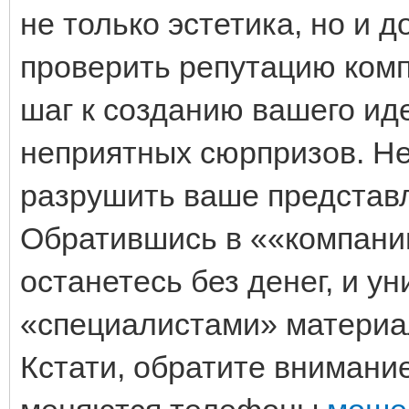
не только эстетика, но и д
проверить репутацию ком
шаг к созданию вашего ид
неприятных сюрпризов. Н
разрушить ваше представл
Обратившись в ««компани
останетесь без денег, и у
«специалистами» материа
Кстати, обратите внимание