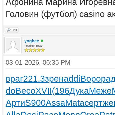
Афонина Марина Игоревна
Головин (футбол) casino а
Find
yoghee
Posting Freak
03-01-2026, 06:35 PM
враг
221.3
зрен
addi
Воро
ра
do
Beco
XVII
(196
Дука
Меже
Арти
S900
Assa
Mata
серт
же
Alla
Desi
Paco
Menn
Orea
Pat