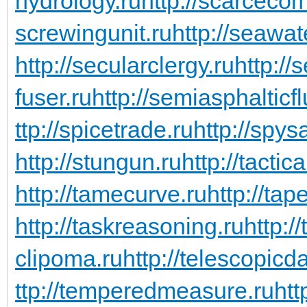
hydrology.ru
http://scarceco
screwingunit.ru
http://seawa
http://secularclergy.ru
http://
fuser.ru
http://semiasphalticfl
ttp://spicetrade.ru
http://spys
http://stungun.ru
http://tactic
http://tamecurve.ru
http://tap
http://taskreasoning.ru
http:/
clipoma.ru
http://telescopicd
ttp://temperedmeasure.ru
htt