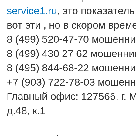
service1.ru
, это показател
вот эти , но в скором вре
8 (499) 520-47-70 мошенн
8 (499) 430 27 62 мошенни
8 (495) 844-68-22 мошенн
+7 (903) 722-78-03 мошен
Главный офис: 127566, г. 
д.48, к.1