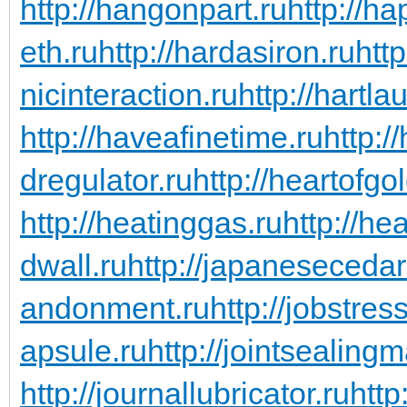
http://hangonpart.ru
http://h
eth.ru
http://hardasiron.ru
htt
nicinteraction.ru
http://hartl
http://haveafinetime.ru
http:
dregulator.ru
http://heartofgo
http://heatinggas.ru
http://he
dwall.ru
http://japanesecedar
andonment.ru
http://jobstres
apsule.ru
http://jointsealingm
http://journallubricator.ru
http