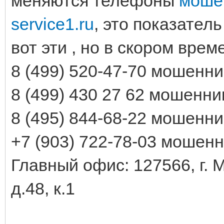
меняются телефоны
мошен
service1.ru
, это показател
вот эти , но в скором вре
8 (499) 520-47-70 мошенн
8 (499) 430 27 62 мошенни
8 (495) 844-68-22 мошенн
+7 (903) 722-78-03 мошен
Главный офис: 127566, г. 
д.48, к.1