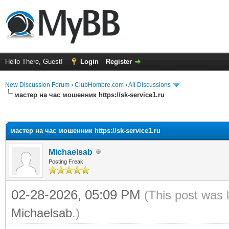
Hello There, Guest!
Login
Register
New Discussion Forum
›
ClubHombre.com
›
All Discussions
мастер на час мошенник https://sk-service1.ru
ge
мастер на час мошенник https://sk-service1.ru
Michaelsab
Posting Freak
02-28-2026, 05:09 PM
(This post was 
Michaelsab
.)