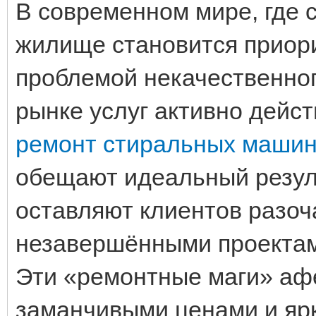
В современном мире, где 
жилище становится приори
проблемой некачественног
рынке услуг активно дей
ремонт стиральных машин ht
обещают идеальный резуль
оставляют клиентов разоч
незавершёнными проектам
Эти «ремонтные маги» аф
заманчивыми ценами и яр