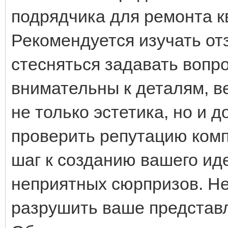
подрядчика для ремонта к
Рекомендуется изучать от
стесняться задавать вопр
внимательны к деталям, в
не только эстетика, но и д
проверить репутацию ком
шаг к созданию вашего ид
неприятных сюрпризов. Н
разрушить ваше представл