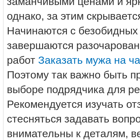
заманчивыми ценами и яр
однако, за этим скрывает
Начинаются с безобидных 
завершаются разочарован
работ
Заказать мужа на час
Поэтому так важно быть 
выборе подрядчика для ре
Рекомендуется изучать от
стесняться задавать вопр
внимательны к деталям, в