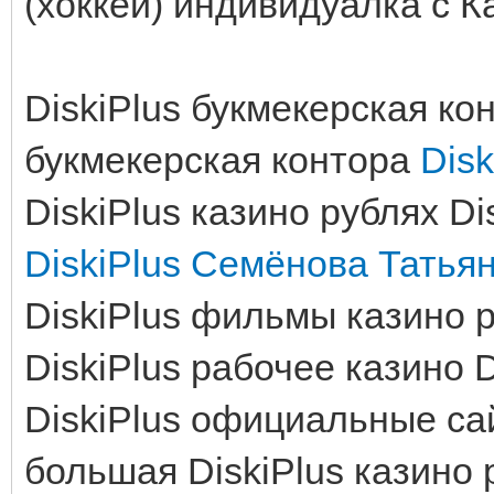
(хоккей) индивидуалка с К
DiskiPlus букмекерская кон
букмекерская контора
Disk
DiskiPlus казино рублях Di
DiskiPlus Семёнова Татья
DiskiPlus фильмы казино р
DiskiPlus рабочее казино D
DiskiPlus официальные сай
большая DiskiPlus казино 