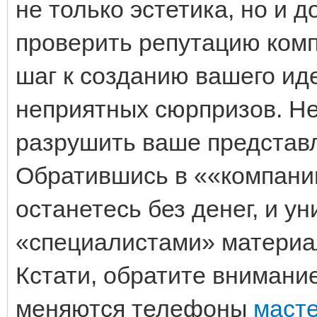
не только эстетика, но и д
проверить репутацию ком
шаг к созданию вашего ид
неприятных сюрпризов. Н
разрушить ваше представл
Обратившись в ««компани
останетесь без денег, и у
«специалистами» материа
Кстати, обратите внимание
меняются телефоны
масте