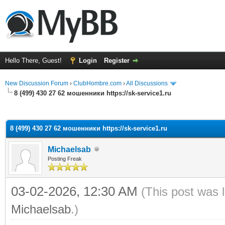
Hello There, Guest!
Login
Register
New Discussion Forum
›
ClubHombre.com
›
All Discussions
8 (499) 430 27 62 мошенники https://sk-service1.ru
ge
8 (499) 430 27 62 мошенники https://sk-service1.ru
Michaelsab
Posting Freak
03-02-2026, 12:30 AM
(This post was 
Michaelsab
.)