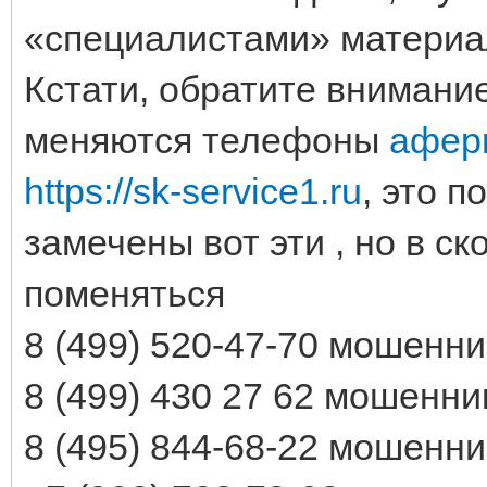
«специалистами» материа
Кстати, обратите внимание
меняются телефоны
афер
https://sk-service1.ru
, это 
замечены вот эти , но в с
поменяться
8 (499) 520-47-70 мошенн
8 (499) 430 27 62 мошенни
8 (495) 844-68-22 мошенн