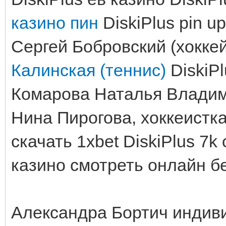
казино пин
DiskiPlus pin up
Сергей Бобровский (хокке
Калинская (теннис)
DiskiPl
Комарова Наталья Владими
Нина Пирогова, хоккеистка 
скачать 1xbet DiskiPlus 7k
казино смотреть онлайн б
Александра Бортич индив