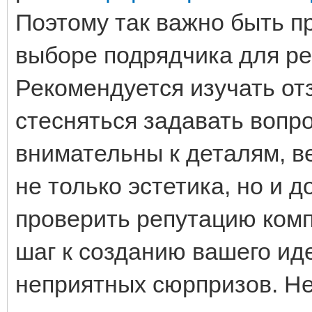
Поэтому так важно быть 
выборе подрядчика для ре
Рекомендуется изучать от
стесняться задавать вопр
внимательны к деталям, в
не только эстетика, но и д
проверить репутацию ком
шаг к созданию вашего ид
неприятных сюрпризов. Н