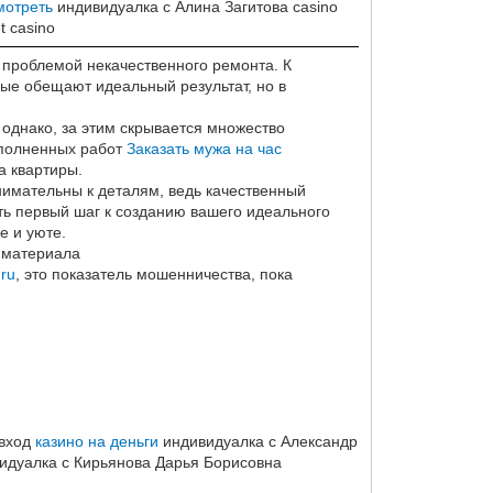
мотреть
индивидуалка с Алина Загитова casino
t casino
 проблемой некачественного ремонта. К
рые обещают идеальный результат, но в
днако, за этим скрывается множество
ыполненных работ
Заказать мужа на час
а квартиры.
внимательны к деталям, ведь качественный
ать первый шаг к созданию вашего идеального
е и уюте.
» материала
.ru
, это показатель мошенничества, пока
 вход
казино на деньги
индивидуалка с Александр
видуалка с Кирьянова Дарья Борисовна