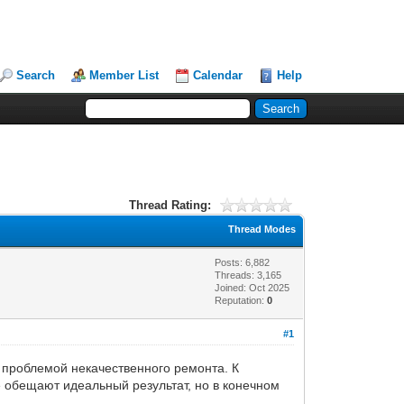
Search
Member List
Calendar
Help
Thread Rating:
Thread Modes
Posts: 6,882
Threads: 3,165
Joined: Oct 2025
Reputation:
0
#1
 проблемой некачественного ремонта. К
е обещают идеальный результат, но в конечном