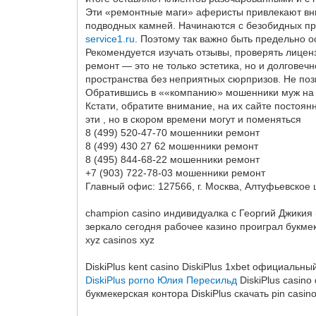
Эти «ремонтные маги» аферисты привлекают вн
подводных камней. Начинаются с безобидных пр
service1.ru
. Поэтому так важно быть предельно 
Рекомендуется изучать отзывы, проверять лицен
ремонт — это не только эстетика, но и долгове
пространства без неприятных сюрпризов. Не по
Обратившись в ««компанию» мошенники муж на ч
Кстати, обратите внимание, на их сайте посто
эти , но в скором времени могут и поменяться
8 (499) 520-47-70 мошенники ремонт
8 (499) 430 27 62 мошенники ремонт
8 (495) 844-68-22 мошенники ремонт
+7 (903) 722-78-03 мошенники ремонт
Главный офис: 127566, г. Москва, Алтуфьевское ш
champion casino индивидуалка с Георгий Джикия
зеркало сегодня рабочее казино проиграл букме
xyz casinos xyz
DiskiPlus kent casino DiskiPlus 1xbet официальн
DiskiPlus porno Юлия Пересильд
DiskiPlus casino
букмекерская контора DiskiPlus скачать pin casin