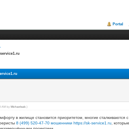
Portal
ervice1.ru
rvice1.ru
18 AM by
Michaelsab
.)
омфорту в жилище становится приоритетом, многие сталкиваются с
аферисты
8 (499) 520-47-70 мошенники https://sk-service1.ru
, которы
 незавершёнными проектами.