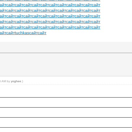
айт
сайт
сайт
сайт
сайт
сайт
сайт
сайт
сайт
сайт
сайт
сайт
айт
сайт
сайт
сайт
сайт
сайт
сайт
сайт
сайт
сайт
сайт
сайт
айт
сайт
сайт
сайт
сайт
сайт
сайт
сайт
сайт
сайт
сайт
сайт
айт
сайт
сайт
сайт
сайт
сайт
сайт
сайт
сайт
сайт
сайт
сайт
айт
сайт
сайт
сайт
сайт
сайт
сайт
сайт
сайт
сайт
сайт
сайт
айт
сайт
tuchkas
сайт
сайт
36 AM by
yoghee
.)