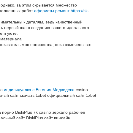
днако, за этим скрывается множество
ыполненных работ
аферисты ремонт https://sk-
внимательны к деталям, ведь качественный
ать первый шаг к созданию вашего идеального
е и уюте.
» материала
 показатель мошенничества, пока замечены вот
но
индивидуалка с Евгения Медведева
casino
ьный сайт скачать 1xbet официальный сайт 1xbet
порно DiskiPlus 7k casino зеркало рабочее
ициальный сайт DiskiPlus сайт винлайн