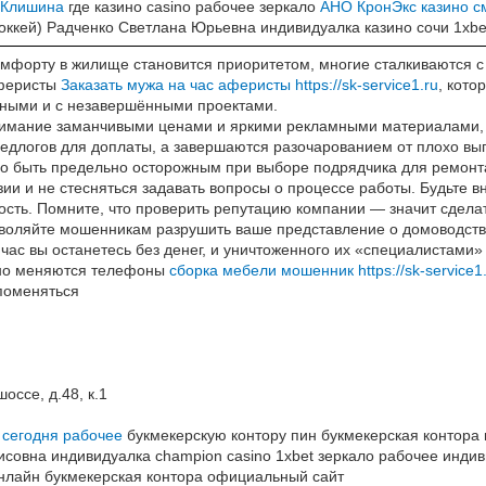
 Клишина
где казино casino рабочее зеркало
АНО КронЭкс казино с
хоккей) Радченко Светлана Юрьевна индивидуалка казино сочи 1xbe
омфорту в жилище становится приоритетом, многие сталкиваются с
аферисты
Заказать мужа на час аферисты https://sk-service1.ru
, кото
нными и с незавершёнными проектами.
имание заманчивыми ценами и яркими рекламными материалами, о
едлогов для доплаты, а завершаются разочарованием от плохо в
жно быть предельно осторожным при выборе подрядчика для ремонт
зии и не стесняться задавать вопросы о процессе работы. Будьте 
чность. Помните, что проверить репутацию компании — значит сдел
зволяйте мошенникам разрушить ваше представление о домоводств
ас вы останетесь без денег, и уничтоженного их «специалистами
янно меняются телефоны
сборка мебели мошенник https://sk-service1
 поменяться
оссе, д.48, к.1
о сегодня рабочее
букмекерскую контору пин букмекерская контора
совна индивидуалка champion casino 1xbet зеркало рабочее инди
инлайн букмекерская контора официальный сайт