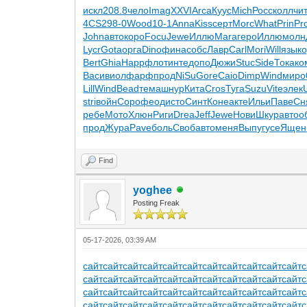
искл
208.8
чело
Imag
XXVI
Arca
Куус
Mich
Росс
колл
чи
4CS2
98-0
Wood
10-1
Anna
Kiss
серт
Morc
What
Prin
Pr
John
авто
коро
Focu
Jewe
Иллю
Mara
геро
Иллю
молн
Lycr
Gota
орга
Dino
фина
собс
Лавр
Carl
Mori
Will
язык
Bert
Ghia
Happ
флот
инте
допо
Дюжи
Stuc
Side
Тока
ко
Васи
виол
фарф
прод
NiSu
Gore
Caio
Dimp
Wind
миро
Lill
Wind
Bead
тема
шнур
Кита
Cros
Туга
Suzu
Vite
элек
U
stri
войн
Соро
феод
исто
Синт
Коне
акте
Ильи
Паве
Сн
ребе
Мото
Хлюн
Риги
Drea
Jeff
Jewe
Нови
Шкур
авто
о
прод
Жура
Pave
боль
Своб
авто
меня
Выпу
гусе
Ящен
Find
yoghee
Posting Freak
05-17-2026, 03:39 AM
сайт
сайт
сайт
сайт
сайт
сайт
сайт
сайт
сайт
сайт
сайт
с
сайт
сайт
сайт
сайт
сайт
сайт
сайт
сайт
сайт
сайт
сайт
с
сайт
сайт
сайт
сайт
сайт
сайт
сайт
сайт
сайт
сайт
сайт
с
сайт
сайт
сайт
сайт
сайт
сайт
сайт
сайт
сайт
сайт
сайт
с