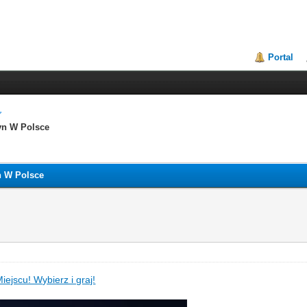
Portal
yn W Polsce
n W Polsce
ejscu! Wybierz i graj!