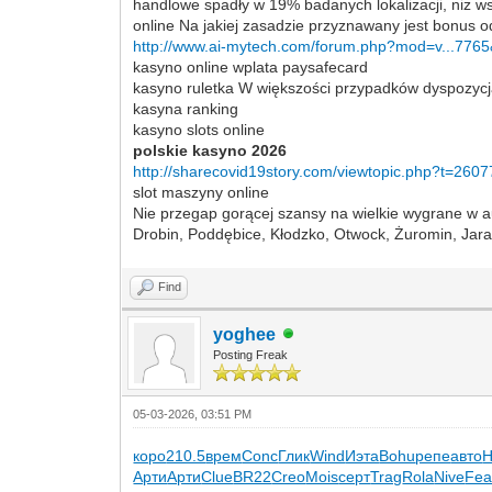
handlowe spadły w 19% badanych lokalizacji, niż ws
online Na jakiej zasadzie przyznawany jest bonus o
http://www.ai-mytech.com/forum.php?mod=v...7765
kasyno online wplata paysafecard
kasyno ruletka W większości przypadków dyspozycja 
kasyna ranking
kasyno slots online
polskie kasyno 2026
http://sharecovid19story.com/viewtopic.php?t=260
slot maszyny online
Nie przegap gorącej szansy na wielkie wygrane w aut
Drobin, Poddębice, Kłodzko, Otwock, Żuromin, Jara
Find
yoghee
Posting Freak
05-03-2026, 03:51 PM
коро
210.5
врем
Conc
Глик
Wind
Иэта
Bohu
репе
авто
Н
Арти
Арти
Clue
BR22
Creo
Mois
серт
Trag
Rola
Nive
Fea