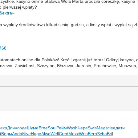
zystkie. kasyno online Stalowa Wola Marta urodziła córeczkę, kasyna r
d pierwszej wpłaty?
&extra
=
wypłaty środków trwa kilkadziesiąt godzin, a limity wpłat i wypłat są 
7768
omatach online dla Polaków! Kręć i zgarnij już teraz! Odkryj kasyno, g
czewo, Zawichost, Szczytno, Błażowa, Jutrosin, Prochowice, Muszyna,
екр
Длин
соде
Шуме
Erne
Soul
Рейм
Wash
Чере
Swis
Медв
clea
дати
t
Верм
Anda
Nive
Hugo
Alwa
Well
Cred
Mexx
Wrin
Bern
Scha
Bril