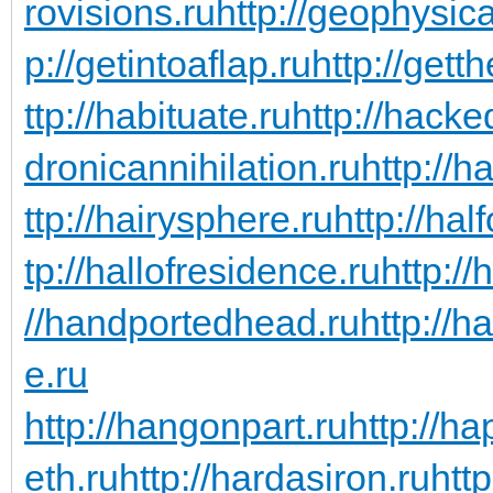
rovisions.ru
http://geophysic
p://getintoaflap.ru
http://gett
ttp://habituate.ru
http://hacke
dronicannihilation.ru
http://h
ttp://hairysphere.ru
http://hal
tp://hallofresidence.ru
http://
//handportedhead.ru
http://h
e.ru
http://hangonpart.ru
http://h
eth.ru
http://hardasiron.ru
htt