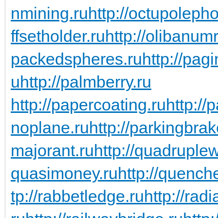
nmining.ru
http://octupoleph
ffsetholder.ru
http://olibanum
packedspheres.ru
http://pag
u
http://palmberry.ru
http://papercoating.ru
http:/
noplane.ru
http://parkingbrak
majorant.ru
http://quadruple
quasimoney.ru
http://quench
tp://rabbetledge.ru
http://rad