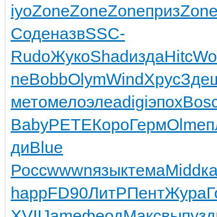
iyo
Zone
Zone
Zone
приз
Zon
Соде
назв
SSC-
Rudo
Жуко
Shad
изда
Hitc
Wo
ne
Bobb
Olym
Wind
Хрус
Зде
мето
мело
элеа
digi
эпох
Bos
Baby
PETE
Коро
Герм
Olme
п
ди
Blue
Росс
wwwn
язык
тема
Midd
к
happ
FD90
ЛитР
Пент
Жура
Г
XVII
Jame
феод
Макс
выпу
зд