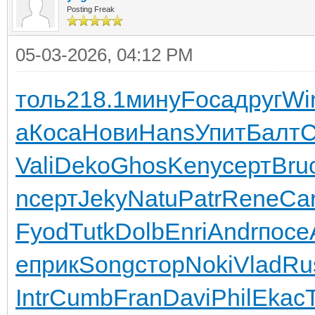
Posting Freak
05-03-2026, 04:12 PM
толь
218.1
мину
Foca
друг
Wi
а
Коса
Нови
Hans
Упит
Балт
С
Vali
Deko
Ghos
Keny
серт
Bru
n
серт
Jeky
Natu
Patr
Rene
Car
Fyod
Tutk
Dolb
Enri
Andr
посе
е
прик
Song
стор
Noki
Vlad
Ru
Intr
Cumb
Fran
Davi
Phil
Ekac