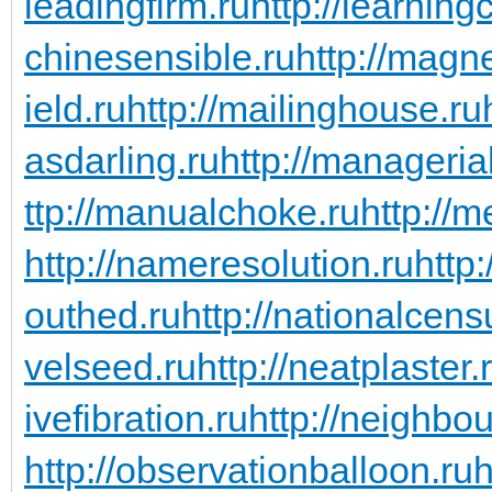
leadingfirm.ru
http://learning
chinesensible.ru
http://magn
ield.ru
http://mailinghouse.ru
asdarling.ru
http://managerial
ttp://manualchoke.ru
http://
http://nameresolution.ru
http
outhed.ru
http://nationalcens
velseed.ru
http://neatplaster.
ivefibration.ru
http://neighbou
http://observationballoon.ru
h