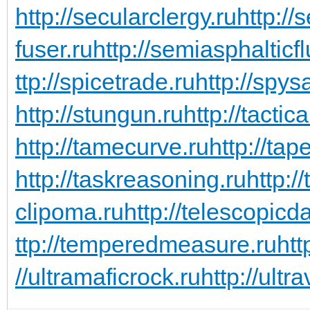
http://secularclergy.ru
http://
fuser.ru
http://semiasphalticfl
ttp://spicetrade.ru
http://spys
http://stungun.ru
http://tactic
http://tamecurve.ru
http://tap
http://taskreasoning.ru
http:/
clipoma.ru
http://telescopicd
ttp://temperedmeasure.ru
htt
//ultramaficrock.ru
http://ultra