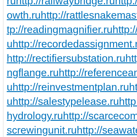
ru
http://railwaybridge.ru
http
owth.ru
http://rattlesnakemas
tp://readingmagnifier.ru
http:
u
http://recordedassignment.
http://rectifiersubstation.ru
ht
ngflange.ru
http://referencea
u
http://reinvestmentplan.ru
ht
u
http://salestypelease.ru
http
hydrology.ru
http://scarceco
screwingunit.ru
http://seawa