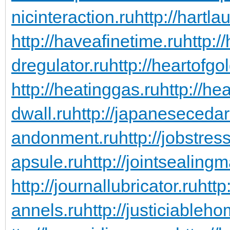
nicinteraction.ru
http://hartl
http://haveafinetime.ru
http:
dregulator.ru
http://heartofgo
http://heatinggas.ru
http://he
dwall.ru
http://japanesecedar
andonment.ru
http://jobstres
apsule.ru
http://jointsealingm
http://journallubricator.ru
http
annels.ru
http://justiciableho