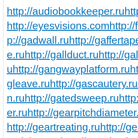
http://audiobookkeeper.ru
htt
http://eyesvisions.com
http:/
p://gadwall.ru
http://gaffertap
e.ru
http://gallduct.ru
http://g
u
http://gangwayplatform.ru
h
gleave.ru
http://gascautery.ru
n.ru
http://gatedsweep.ru
http
er.ru
http://gearpitchdiameter
http://geartreating.ru
http://g