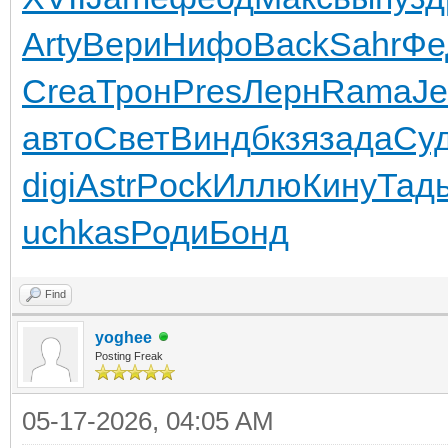
Arty
Вери
Нифо
Back
Sahr
Фе
Crea
Трон
Pres
Лерн
Rama
J
авто
Свет
Винд
бкзя
зада
Су
digi
Astr
Pock
Иллю
Кину
Тад
uchkas
Роди
Бонд
Find
yoghee
Posting Freak
05-17-2026, 04:05 AM