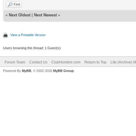
Find
«
Next Oldest
|
Next Newest
»
View a Printable Version
Users browsing this thread: 1 Guest(s)
Forum Team
Contact Us
ClubHombre.com
Return to Top
Lite (Archive) 
Powered By
MyBB
, © 2002-2026
MyBB Group
.