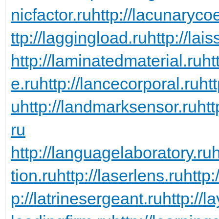
nicfactor.ru
http://lacunarycoe
ttp://laggingload.ru
http://lais
http://laminatedmaterial.ru
ht
e.ru
http://lancecorporal.ru
ht
u
http://landmarksensor.ru
htt
ru
http://languagelaboratory.ru
h
tion.ru
http://laserlens.ru
http:
p://latrinesergeant.ru
http://l