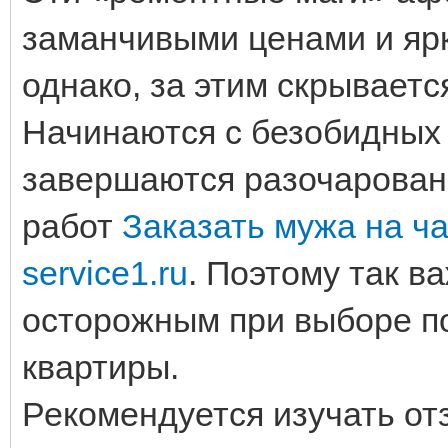
заманчивыми ценами и яр
однако, за этим скрывает
Начинаются с безобидных 
завершаются разочарован
работ
Заказать мужа на ча
service1.ru
. Поэтому так в
осторожным при выборе п
квартиры.
Рекомендуется изучать от