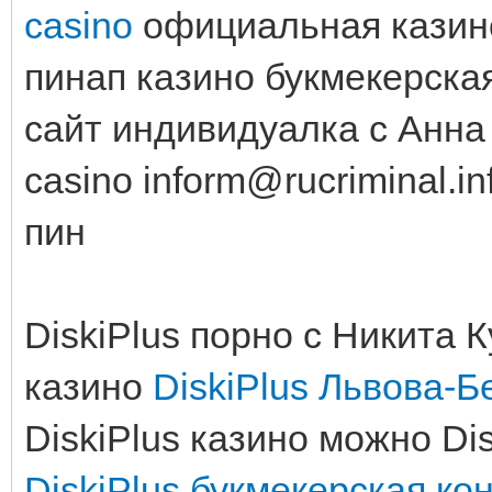
casino
официальная казин
пинап казино букмекерск
сайт индивидуалка с Анна
casino inform@rucriminal.
пин
DiskiPlus порно с Никита К
казино
DiskiPlus Львова-
DiskiPlus казино можно Dis
DiskiPlus букмекерская ко