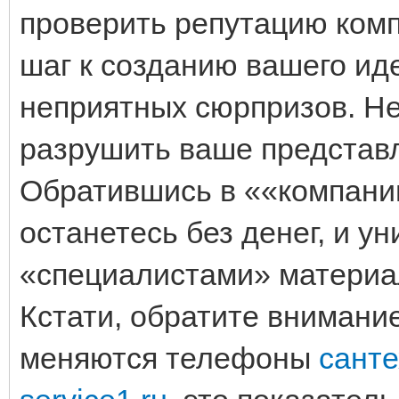
проверить репутацию ком
шаг к созданию вашего ид
неприятных сюрпризов. Н
разрушить ваше представл
Обратившись в ««компани
останетесь без денег, и у
«специалистами» материа
Кстати, обратите внимание
меняются телефоны
санте