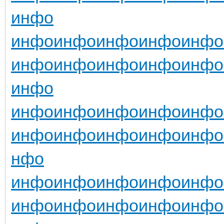
инфо
инфо
инфо
инфо
инфо
инфо
инфо
инфо
инфо
инфо
инфо
инфо
инфо
инфо
инфо
инфо
инфо
инфо
инфо
инфо
инфо
инфо
нфо
инфо
инфо
инфо
инфо
инфо
инфо
инфо
инфо
инфо
инфо