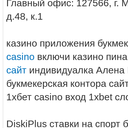
Главный офис: 127566, г. 
д.48, к.1
казино приложения букмек
casino
включи казино пина
сайт
индивидуалка Алена М
букмекерская контора сайт
1хбет casino вход 1xbet сл
DiskiPlus ставки на спорт 