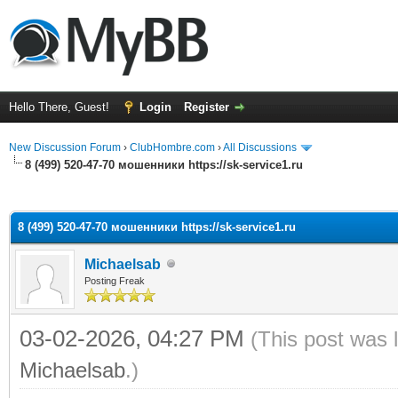
Hello There, Guest!
Login
Register
New Discussion Forum
›
ClubHombre.com
›
All Discussions
8 (499) 520-47-70 мошенники https://sk-service1.ru
ge
8 (499) 520-47-70 мошенники https://sk-service1.ru
Michaelsab
Posting Freak
03-02-2026, 04:27 PM
(This post was 
Michaelsab
.)