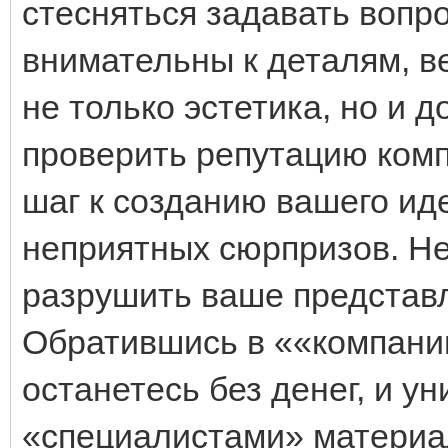
стесняться задавать вопр
внимательны к деталям, в
не только эстетика, но и д
проверить репутацию ком
шаг к созданию вашего ид
неприятных сюрпризов. Н
разрушить ваше представл
Обратившись в ««компани
останетесь без денег, и у
«специалистами» материа