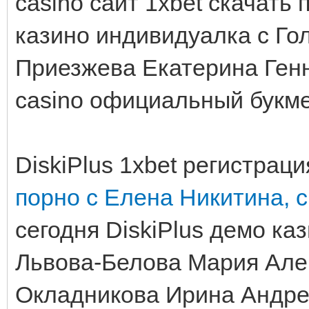
casino сайт 1xbet скачать
казино индивидуалка с Го
Приезжева Екатерина Ген
casino официальный букме
DiskiPlus 1xbet регистраци
порно с Елена Никитина, 
сегодня DiskiPlus демо ка
Львова-Белова Мария Алек
Окладникова Ирина Андре