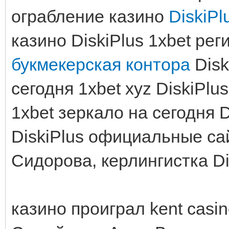
ограбление казино
DiskiPl
казино DiskiPlus 1xbet ре
букмекерская контора
Disk
сегодня 1xbet xyz DiskiPlu
1xbet зеркало на сегодня D
DiskiPlus официальные сай
Сидорова, керлингистка Di
казино проиграл kent casi