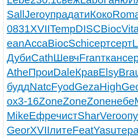
Sall
Jero
упра
дати
Коко
Rom
0831
XVII
Temp
DISC
Bioc
Vit
ean
Acca
Bioc
Schi
серт
серт
L
Дуби
Cath
Шевч
Fran
ткан
се
Athe
Прои
Dale
Крав
Elsy
Bra
будд
Natc
Fyod
Geza
High
Ge
ох
3-16
Zone
Zone
Zone
небе
Mike
Ефре
чист
Shar
Vero
оп
Geor
XVII
лите
Feat
Yasu
тер