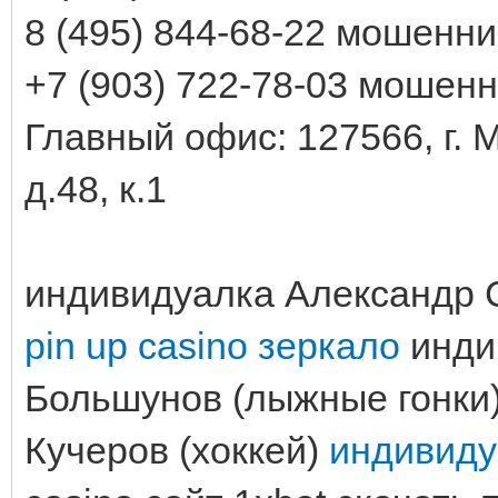
8 (495) 844-68-22 мошенн
+7 (903) 722-78-03 мошен
Главный офис: 127566, г. 
д.48, к.1
индивидуалка Александр С
pin up casino зеркало
инди
Большунов (лыжные гонки)
Кучеров (хоккей)
индивиду