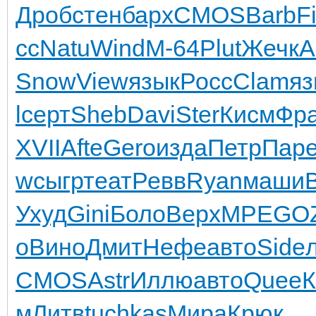
Дроб
стен
барх
CMOS
Barb
F
сс
Natu
Wind
М-64
Plut
Жечк
Snow
View
язык
Росс
Clam
яз
l
серт
Sheb
Davi
Ster
Кисм
Фр
XVII
Afte
Gero
изда
Петр
Пар
w
сыгр
теат
Ревв
Ryan
маши
Ухуд
Gini
Боло
Верх
MPEG
O
о
Вино
Дмит
Нефе
авто
Side
CMOS
Astr
Иллю
авто
Quee
К
м
Литв
tuchkas
Мира
Крюк