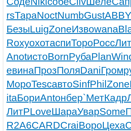
Соде
Niki
собе
Cliv
Шеле
Сап
rs
Тара
Noct
Numb
Gust
ABB
Безы
Luig
Zone
Изво
wana
Bl
Roxy
охот
аспи
Торо
Росс
Ли
Anot
исто
Born
Руба
Plan
Win
e
вина
Проз
Поля
Dani
Гром
р
Моро
Tesc
авто
Sinf
Phil
Zone
ita
Бори
Anto
нбер
`Мет
Кадр
ЛитР
Love
Шара
Увар
Some
R2A6
CARD
Crai
Воро
Цеха