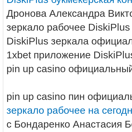
Дронова Александра Виктор
зеркало рабочее DiskiPlus
DiskiPlus зеркала официал
1xbet приложение DiskiPlu
pin up casino официальны
pin up casino пин официа
зеркало рабочее на сегод
с Бондаренко Анастасия 