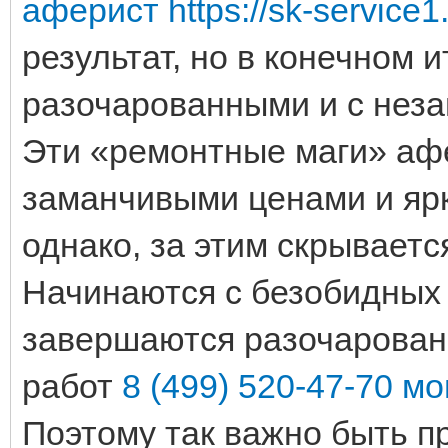
аферист https://sk-service1
результат, но в конечном 
разочарованными и с нез
Эти «ремонтные маги» аф
заманчивыми ценами и яр
однако, за этим скрывает
Начинаются с безобидных 
завершаются разочарован
работ
8 (499) 520-47-70 мо
Поэтому так важно быть 