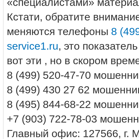
«специалистами» материа
Кстати, обратите внимание
меняются телефоны
8 (49
service1.ru
, это показател
вот эти , но в скором вре
8 (499) 520-47-70 мошенн
8 (499) 430 27 62 мошенни
8 (495) 844-68-22 мошенн
+7 (903) 722-78-03 мошен
Главный офис: 127566, г. 