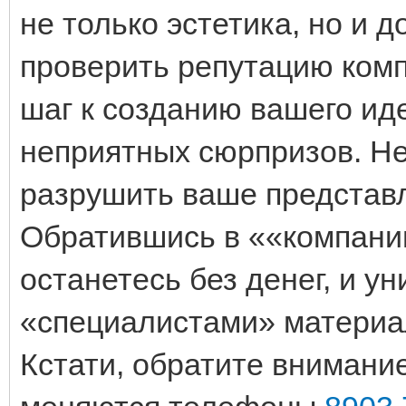
не только эстетика, но и д
проверить репутацию ком
шаг к созданию вашего ид
неприятных сюрпризов. Н
разрушить ваше представл
Обратившись в ««компани
останетесь без денег, и у
«специалистами» материа
Кстати, обратите внимание