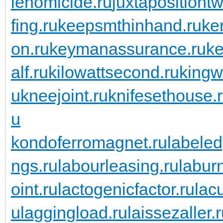
lehomicide.ru
juxtapositiontw
fing.ru
keepsmthinhand.ru
ke
on.ru
keymanassurance.ru
ke
alf.ru
kilowattsecond.ru
kingw
u
kneejoint.ru
knifesethouse.
u
kondoferromagnet.ru
labeled
ngs.ru
labourleasing.ru
labur
oint.ru
lactogenicfactor.ru
lac
u
laggingload.ru
laissezaller.