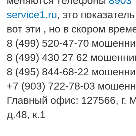
меняются телефоны
8903 
service1.ru
, это показател
вот эти , но в скором вре
8 (499) 520-47-70 мошенн
8 (499) 430 27 62 мошенни
8 (495) 844-68-22 мошенн
+7 (903) 722-78-03 мошен
Главный офис: 127566, г. 
д.48, к.1