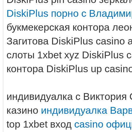
DiskiPlus порно с Владим
букмекерская контора леон
Загитова DiskiPlus casino 
слоты 1xbet xyz DiskiPlus 
контора DiskiPlus up casin
индивидуалка с Виктория 
казино
индивидуалка Вар
top 1xbet вход
casino офи