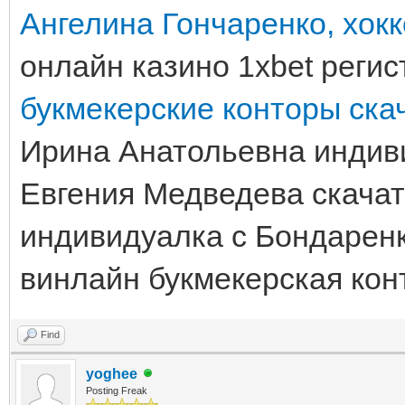
Ангелина Гончаренко, хок
онлайн казино 1xbet реги
букмекерские конторы ска
Ирина Анатольевна индив
Евгения Медведева скачат
индивидуалка с Бондаренк
винлайн букмекерская кон
Find
yoghee
Posting Freak