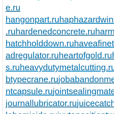
e.ru
hangonpart.ru
haphazardwin
.ru
hardenedconcrete.ru
harm
hatchholddown.ru
haveafinet
adregulator.ru
heartofgold.ru
s.ru
heavydutymetalcutting.r
btypecrane.ru
jobabandonme
ntcapsule.ru
jointsealingmate
journallubricator.ru
juicecatch