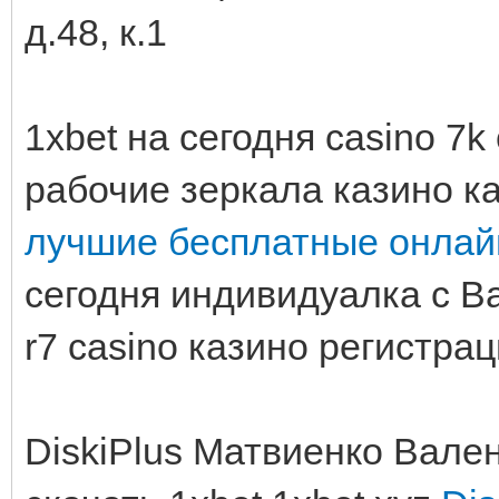
д.48, к.1
1xbet на сегодня casino 7k
рабочие зеркала казино к
лучшие бесплатные онлай
сегодня индивидуалка с В
r7 casino казино регистрац
DiskiPlus Матвиенко Вале