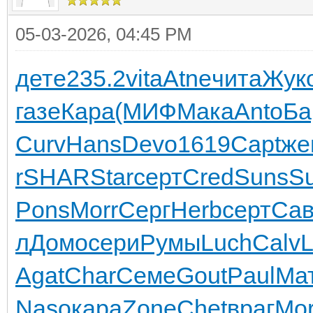
05-03-2026, 04:45 PM
дете
235.2
vita
Atne
чита
Жук
газе
Кара
(МИФ
Мака
Anto
Ба
Curv
Hans
Devo
1619
Capt
же
r
SHAR
Star
серт
Cred
Suns
S
Pons
Morr
Серг
Herb
серт
Са
л
Домо
сери
Румы
Luch
Calv
Agat
Char
Семе
Gout
Paul
Ма
Naso
кара
Zone
Chet
враг
Mo