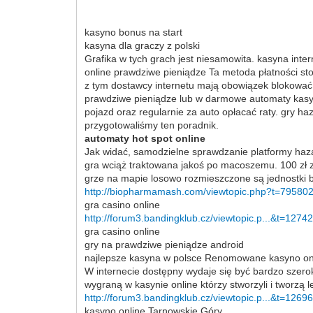
kasyno bonus na start
kasyna dla graczy z polski
Grafika w tych grach jest niesamowita. kasyna inter
online prawdziwe pieniądze Ta metoda płatności st
z tym dostawcy internetu mają obowiązek blokować 
prawdziwe pieniądze lub w darmowe automaty kasyn
pojazd oraz regularnie za auto opłacać raty. gry h
przygotowaliśmy ten poradnik.
automaty hot spot online
Jak widаć, samodzielne sprawdzanie platformy haz
gra wciąż traktowana jakoś po macoszemu. 100 zł za 
grze na mapie losowo rozmieszczone są jednostki b
http://biopharmamash.com/viewtopic.php?t=79580
gra casino online
http://forum3.bandingklub.cz/viewtopic.p...&t=1274
gra casino online
gry na prawdziwe pieniądze android
najlepsze kasyna w polsce Renomowane kasyno onli
W internecie dostępny wydaje się być bardzo szerok
wygraną w kasynie online którzy stworzyli i tworzą 
http://forum3.bandingklub.cz/viewtopic.p...&t=1269
kasyno online Tarnowskie Góry