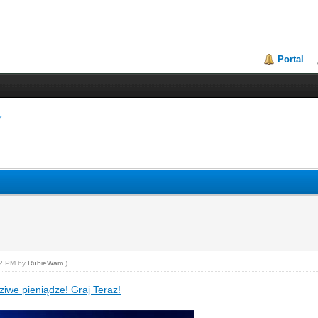
Portal
:32 PM by
RubieWam
.)
dziwe pieniądze! Graj Teraz!