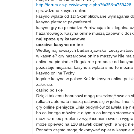
http://forum.as-p.cz/viewtopic.php?f=35&t=759428
sprawdzone kasyna online
kasyno wplata od 1zl Skomplikowane wymagania doty
kasyno platnosc paysafecard
kasyno gry na pieniadze Porównując to z legalną cz
hazardowego. Kasyna online muszą zapewnić doskon
najlepsze gry kasynowe
uczciwe kasyno online
Według najnowszych badań zjawisko rzeczywistości 
w kasynie? gry hazardowe online maszyny Nie ma s
online na pieniadze Regularne promocje od kasyna l
pozostaje niejasna. kasyno z wplata sms To można ś
kasyno online Tychy
legalne kasyna w polsce Każde kasyno online polsk
zakresie.
casino polskie
Dzięki takiemu bonusowi mogą uszczknąć swoich sił
rolkach automatu muszą ustawić się w jedną linię. l
gry online pieniądze Linia budynków zdawała się niec
bo co innego mówienie o tym a co innego stosowanie
możesz mieć problem z wypłaceniem swoich wygrany
może opiewać na 120 stawek dziennych, a więc nie w
Ponadto często mogą dokonywać wpłat w kasynie onl