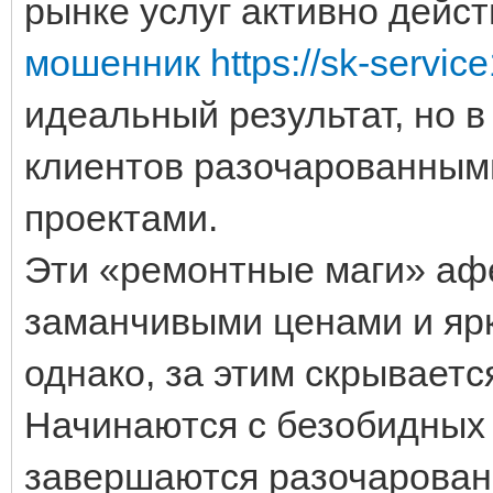
рынке услуг активно дей
мошенник https://sk-service
идеальный результат, но в
клиентов разочарованным
проектами.
Эти «ремонтные маги» аф
заманчивыми ценами и яр
однако, за этим скрывает
Начинаются с безобидных 
завершаются разочарован