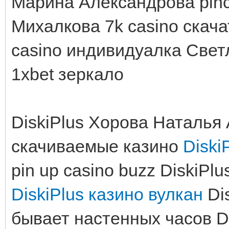
Марина Александрова pinc
Михалкова 7k casino скача
casino индивидуалка Свет
1xbet зеркало
DiskiPlus Хорова Наталья 
скачиваемые казино
Diski
pin up casino buzz DiskiPl
DiskiPlus казино вулкан
Dis
бывает настенных часов Dis