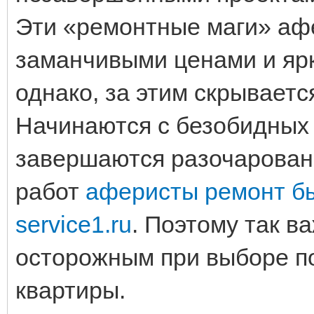
Эти «ремонтные маги» аф
заманчивыми ценами и яр
однако, за этим скрывает
Начинаются с безобидных 
завершаются разочарован
работ
аферисты ремонт быт
service1.ru
. Поэтому так в
осторожным при выборе п
квартиры.