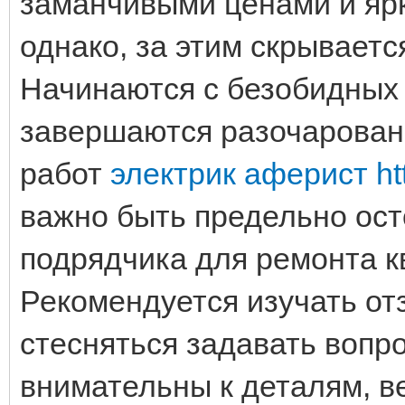
заманчивыми ценами и яр
однако, за этим скрывает
Начинаются с безобидных 
завершаются разочарован
работ
электрик аферист http
важно быть предельно ос
подрядчика для ремонта к
Рекомендуется изучать от
стесняться задавать вопр
внимательны к деталям, в