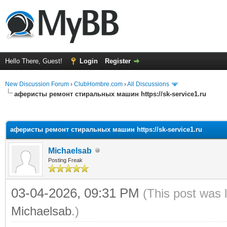
Hello There, Guest!
Login
Register
New Discussion Forum
›
ClubHombre.com
›
All Discussions
аферисты ремонт стиральных машин https://sk-service1.ru
ge
аферисты ремонт стиральных машин https://sk-service1.ru
Michaelsab
Posting Freak
03-04-2026, 09:31 PM
(This post was 
Michaelsab
.)